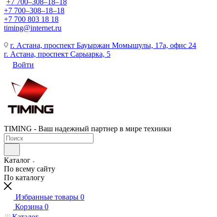
+7 700‒308‒18‒18
+7 700‒308‒18‒18
+7 700 803 18 18
timing@internet.ru
г. Астана, проспект Бауыржан Момышулы, 17а, офис 24
г. Астана, проспект Сарыарка, 5
Войти
TIMING - Ваш надежный партнер в мире техники
Каталог
По всему сайту
По каталогу
Избранные товары
0
Корзина
0
Каталог