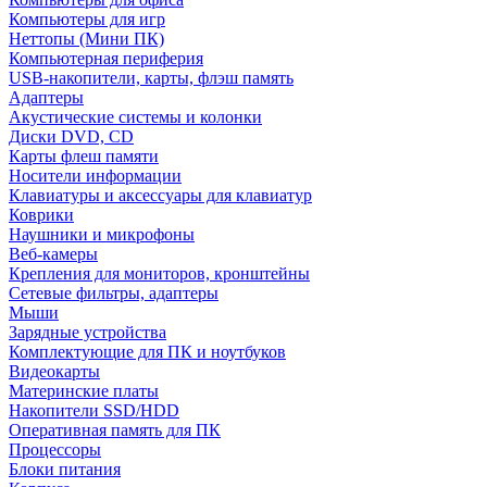
Компьютеры для игр
Неттопы (Мини ПК)
Компьютерная периферия
USB-накопители, карты, флэш память
Адаптеры
Акустические системы и колонки
Диски DVD, CD
Карты флеш памяти
Носители информации
Клавиатуры и аксессуары для клавиатур
Коврики
Наушники и микрофоны
Веб-камеры
Крепления для мониторов, кронштейны
Сетевые фильтры, адаптеры
Мыши
Зарядные устройства
Комплектующие для ПК и ноутбуков
Видеокарты
Материнские платы
Накопители SSD/HDD
Оперативная память для ПК
Процессоры
Блоки питания