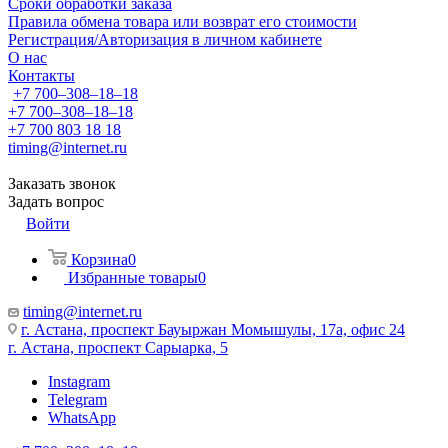
Сроки обработки заказа
Правила обмена товара или возврат его стоимости
Регистрация/Авторизация в личном кабинете
О нас
Контакты
+7 700‒308‒18‒18
+7 700‒308‒18‒18
+7 700 803 18 18
timing@internet.ru
Заказать звонок
Задать вопрос
Войти
Корзина
0
Избранные товары
0
timing@internet.ru
г. Астана, проспект Бауыржан Момышулы, 17а, офис 24
г. Астана, проспект Сарыарка, 5
Instagram
Telegram
WhatsApp