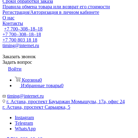
Сроки обработки заказа
Правила обмена товара или возврат его стоимости
Регистрация/Авторизация в личном кабинете
О нас
Контакты
+7 700‒308‒18‒18
+7 700‒308‒18‒18
+7 700 803 18 18
timing@internet.ru
Заказать звонок
Задать вопрос
Войти
Корзина
0
Избранные товары
0
timing@internet.ru
г. Астана, проспект Бауыржан Момышулы, 17а, офис 24
г. Астана, проспект Сарыарка, 5
Instagram
Telegram
WhatsApp