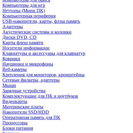
Компьютеры для игр
Неттопы (Мини ПК)
Компьютерная периферия
USB-накопители, карты, флэш память
Адаптеры
Акустические системы и колонки
Диски DVD, CD
Карты флеш памяти
Носители информации
Клавиатуры и аксессуары для клавиатур
Коврики
Наушники и микрофоны
Веб-камеры
Крепления для мониторов, кронштейны
Сетевые фильтры, адаптеры
Мыши
Зарядные устройства
Комплектующие для ПК и ноутбуков
Видеокарты
Материнские платы
Накопители SSD/HDD
Оперативная память для ПК
Процессоры
Блоки питания