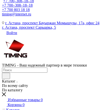
+7 700‒308‒18‒18
+7 700‒308‒18‒18
+7 700 803 18 18
timing@internet.ru
г. Астана, проспект Бауыржан Момышулы, 17а, офис 24
г. Астана, проспект Сарыарка, 5
Войти
TIMING - Ваш надежный партнер в мире техники
Каталог
По всему сайту
По каталогу
Избранные товары
0
Корзина
0
Каталог