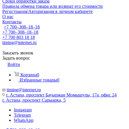
Сроки обработки заказа
Правила обмена товара или возврат его стоимости
Регистрация/Авторизация в личном кабинете
О нас
Контакты
+7 700‒308‒18‒18
+7 700‒308‒18‒18
+7 700 803 18 18
timing@internet.ru
Заказать звонок
Задать вопрос
Войти
Корзина
0
Избранные товары
0
timing@internet.ru
г. Астана, проспект Бауыржан Момышулы, 17а, офис 24
г. Астана, проспект Сарыарка, 5
Instagram
Telegram
WhatsApp