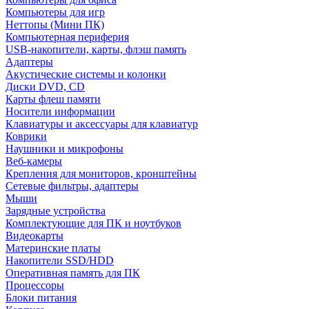
Компьютеры для игр
Неттопы (Мини ПК)
Компьютерная периферия
USB-накопители, карты, флэш память
Адаптеры
Акустические системы и колонки
Диски DVD, CD
Карты флеш памяти
Носители информации
Клавиатуры и аксессуары для клавиатур
Коврики
Наушники и микрофоны
Веб-камеры
Крепления для мониторов, кронштейны
Сетевые фильтры, адаптеры
Мыши
Зарядные устройства
Комплектующие для ПК и ноутбуков
Видеокарты
Материнские платы
Накопители SSD/HDD
Оперативная память для ПК
Процессоры
Блоки питания