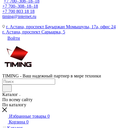
+7 700‒308‒18‒18
+7 700‒308‒18‒18
+7 700 803 18 18
timing@internet.ru
г. Астана, проспект Бауыржан Момышулы, 17а, офис 24
г. Астана, проспект Сарыарка, 5
Войти
TIMING - Ваш надежный партнер в мире техники
Каталог
По всему сайту
По каталогу
Избранные товары
0
Корзина
0
Каталог