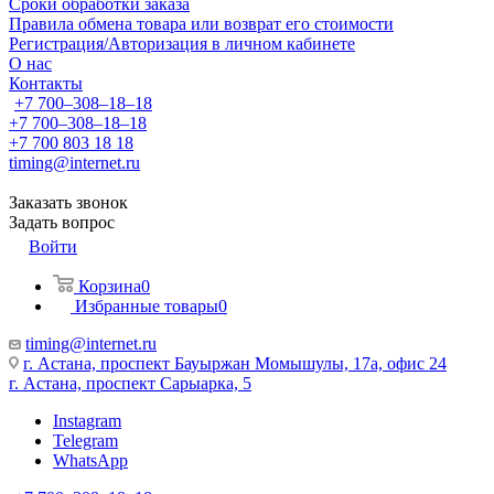
Сроки обработки заказа
Правила обмена товара или возврат его стоимости
Регистрация/Авторизация в личном кабинете
О нас
Контакты
+7 700‒308‒18‒18
+7 700‒308‒18‒18
+7 700 803 18 18
timing@internet.ru
Заказать звонок
Задать вопрос
Войти
Корзина
0
Избранные товары
0
timing@internet.ru
г. Астана, проспект Бауыржан Момышулы, 17а, офис 24
г. Астана, проспект Сарыарка, 5
Instagram
Telegram
WhatsApp