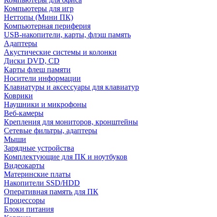
Компьютеры для игр
Неттопы (Мини ПК)
Компьютерная периферия
USB-накопители, карты, флэш память
Адаптеры
Акустические системы и колонки
Диски DVD, CD
Карты флеш памяти
Носители информации
Клавиатуры и аксессуары для клавиатур
Коврики
Наушники и микрофоны
Веб-камеры
Крепления для мониторов, кронштейны
Сетевые фильтры, адаптеры
Мыши
Зарядные устройства
Комплектующие для ПК и ноутбуков
Видеокарты
Материнские платы
Накопители SSD/HDD
Оперативная память для ПК
Процессоры
Блоки питания