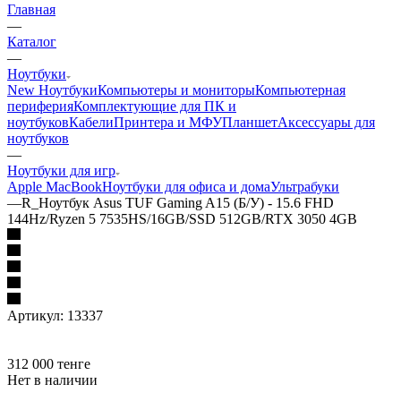
Главная
—
Каталог
—
Ноутбуки
New Ноутбуки
Компьютеры и мониторы
Компьютерная
периферия
Комплектующие для ПК и
ноутбуков
Кабели
Принтера и МФУ
Планшет
Аксессуары для
ноутбуков
—
Ноутбуки для игр
Apple MacBook
Ноутбуки для офиса и дома
Ультрабуки
—
R_Ноутбук Asus TUF Gaming A15 (Б/У) - 15.6 FHD
144Hz/Ryzen 5 7535HS/16GB/SSD 512GB/RTX 3050 4GB
Артикул:
13337
312 000
тенге
Нет в наличии