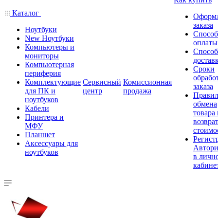
Каталог
Оформ
заказа
Ноутбуки
Спосо
New Ноутбуки
оплаты
Компьютеры и
Спосо
мониторы
достав
Компьютерная
Сроки
периферия
обрабо
Комплектующие
Сервисный
Комиссионная
заказа
для ПК и
центр
продажа
Правил
ноутбуков
обмена
Кабели
товара
Принтера и
возврат
МФУ
стоимо
Планшет
Регист
Аксессуары для
Автори
ноутбуков
в личн
кабине