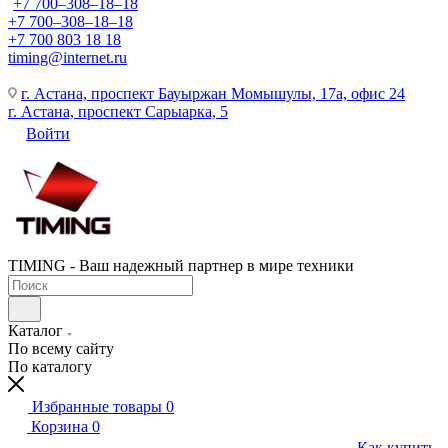
+7 700‒308‒18‒18
+7 700‒308‒18‒18
+7 700 803 18 18
timing@internet.ru
г. Астана, проспект Бауыржан Момышулы, 17а, офис 24
г. Астана, проспект Сарыарка, 5
Войти
TIMING - Ваш надежный партнер в мире техники
Каталог
По всему сайту
По каталогу
Избранные товары
0
Корзина
0
Как купить