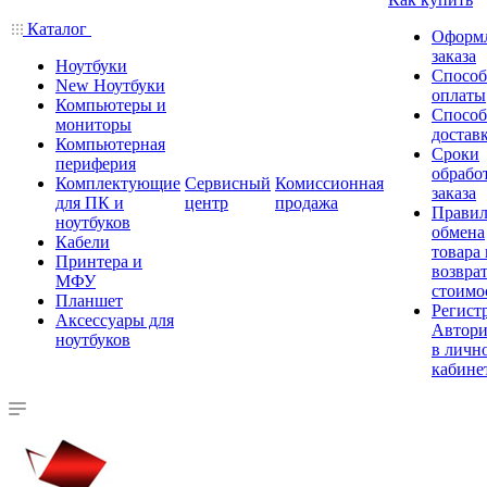
Каталог
Оформ
заказа
Ноутбуки
Спосо
New Ноутбуки
оплаты
Компьютеры и
Спосо
мониторы
достав
Компьютерная
Сроки
периферия
обрабо
Комплектующие
Сервисный
Комиссионная
заказа
для ПК и
центр
продажа
Правил
ноутбуков
обмена
Кабели
товара
Принтера и
возврат
МФУ
стоимо
Планшет
Регист
Аксессуары для
Автори
ноутбуков
в личн
кабине