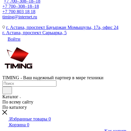
+7 700‒308‒18‒18
+7 700‒308‒18‒18
+7 700 803 18 18
timing@internet.ru
г. Астана, проспект Бауыржан Момышулы, 17а, офис 24
г. Астана, проспект Сарыарка, 5
Войти
TIMING - Ваш надежный партнер в мире техники
Каталог
По всему сайту
По каталогу
Избранные товары
0
Корзина
0
Как купить