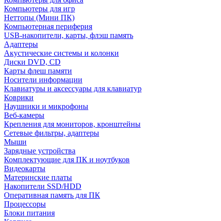
Компьютеры для игр
Неттопы (Мини ПК)
Компьютерная периферия
USB-накопители, карты, флэш память
Адаптеры
Акустические системы и колонки
Диски DVD, CD
Карты флеш памяти
Носители информации
Клавиатуры и аксессуары для клавиатур
Коврики
Наушники и микрофоны
Веб-камеры
Крепления для мониторов, кронштейны
Сетевые фильтры, адаптеры
Мыши
Зарядные устройства
Комплектующие для ПК и ноутбуков
Видеокарты
Материнские платы
Накопители SSD/HDD
Оперативная память для ПК
Процессоры
Блоки питания