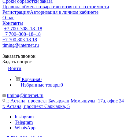
Сроки обработки заказа
Правила обмена товара или возврат его стоимости
Регистрация/Авторизация в личном кабинете
О нас
Контакты
+7 700‒308‒18‒18
+7 700‒308‒18‒18
+7 700 803 18 18
timing@internet.ru
Заказать звонок
Задать вопрос
Войти
Корзина
0
Избранные товары
0
timing@internet.ru
г. Астана, проспект Бауыржан Момышулы, 17а, офис 24
г. Астана, проспект Сарыарка, 5
Instagram
Telegram
WhatsApp