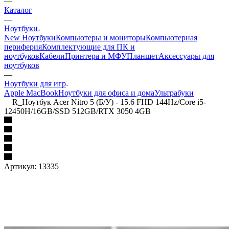
—
Каталог
—
Ноутбуки
New Ноутбуки
Компьютеры и мониторы
Компьютерная
периферия
Комплектующие для ПК и
ноутбуков
Кабели
Принтера и МФУ
Планшет
Аксессуары для
ноутбуков
—
Ноутбуки для игр
Apple MacBook
Ноутбуки для офиса и дома
Ультрабуки
—
R_Ноутбук Acer Nitro 5 (Б/У) - 15.6 FHD 144Hz/Core i5-
12450H/16GB/SSD 512GB/RTX 3050 4GB
Артикул:
13335