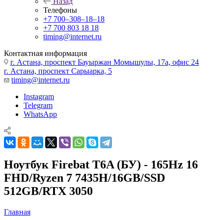
Назад
Телефоны
+7 700‒308‒18‒18
+7 700 803 18 18
timing@internet.ru
Контактная информация
г. Астана, проспект Бауыржан Момышулы, 17а, офис 24
г. Астана, проспект Сарыарка, 5
timing@internet.ru
Instagram
Telegram
WhatsApp
Ноутбук Firebat T6A (БУ) - 165Hz 16
FHD/Ryzen 7 7435H/16GB/SSD
512GB/RTX 3050
Главная