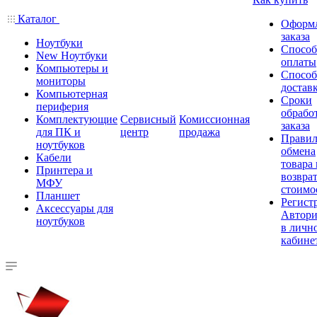
Каталог
Оформ
заказа
Ноутбуки
Спосо
New Ноутбуки
оплаты
Компьютеры и
Спосо
мониторы
достав
Компьютерная
Сроки
периферия
обрабо
Комплектующие
Сервисный
Комиссионная
заказа
для ПК и
центр
продажа
Правил
ноутбуков
обмена
Кабели
товара
Принтера и
возврат
МФУ
стоимо
Планшет
Регист
Аксессуары для
Автори
ноутбуков
в личн
кабине