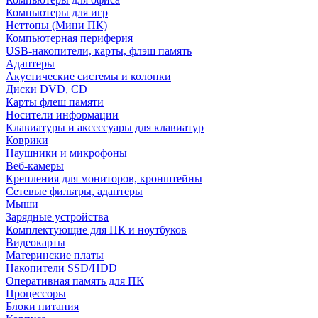
Компьютеры для игр
Неттопы (Мини ПК)
Компьютерная периферия
USB-накопители, карты, флэш память
Адаптеры
Акустические системы и колонки
Диски DVD, CD
Карты флеш памяти
Носители информации
Клавиатуры и аксессуары для клавиатур
Коврики
Наушники и микрофоны
Веб-камеры
Крепления для мониторов, кронштейны
Сетевые фильтры, адаптеры
Мыши
Зарядные устройства
Комплектующие для ПК и ноутбуков
Видеокарты
Материнские платы
Накопители SSD/HDD
Оперативная память для ПК
Процессоры
Блоки питания