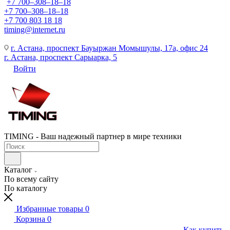
+7 700‒308‒18‒18
+7 700‒308‒18‒18
+7 700 803 18 18
timing@internet.ru
г. Астана, проспект Бауыржан Момышулы, 17а, офис 24
г. Астана, проспект Сарыарка, 5
Войти
TIMING - Ваш надежный партнер в мире техники
Каталог
По всему сайту
По каталогу
Избранные товары
0
Корзина
0
Как купить