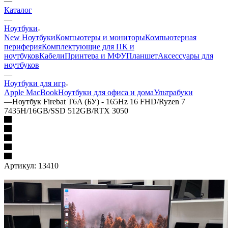
—
Каталог
—
Ноутбуки
New Ноутбуки
Компьютеры и мониторы
Компьютерная
периферия
Комплектующие для ПК и
ноутбуков
Кабели
Принтера и МФУ
Планшет
Аксессуары для
ноутбуков
—
Ноутбуки для игр
Apple MacBook
Ноутбуки для офиса и дома
Ультрабуки
—
Ноутбук Firebat T6A (БУ) - 165Hz 16 FHD/Ryzen 7
7435H/16GB/SSD 512GB/RTX 3050
Артикул:
13410