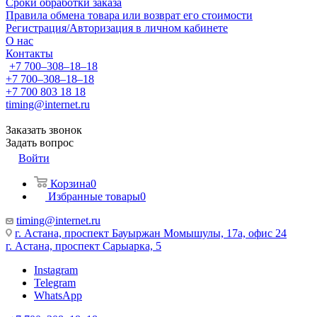
Сроки обработки заказа
Правила обмена товара или возврат его стоимости
Регистрация/Авторизация в личном кабинете
О нас
Контакты
+7 700‒308‒18‒18
+7 700‒308‒18‒18
+7 700 803 18 18
timing@internet.ru
Заказать звонок
Задать вопрос
Войти
Корзина
0
Избранные товары
0
timing@internet.ru
г. Астана, проспект Бауыржан Момышулы, 17а, офис 24
г. Астана, проспект Сарыарка, 5
Instagram
Telegram
WhatsApp