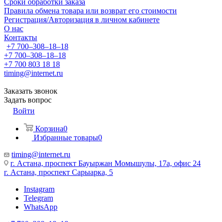
Сроки обработки заказа
Правила обмена товара или возврат его стоимости
Регистрация/Авторизация в личном кабинете
О нас
Контакты
+7 700‒308‒18‒18
+7 700‒308‒18‒18
+7 700 803 18 18
timing@internet.ru
Заказать звонок
Задать вопрос
Войти
Корзина
0
Избранные товары
0
timing@internet.ru
г. Астана, проспект Бауыржан Момышулы, 17а, офис 24
г. Астана, проспект Сарыарка, 5
Instagram
Telegram
WhatsApp