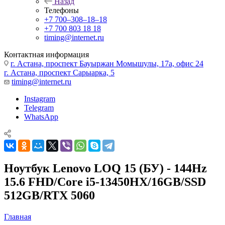
Назад
Телефоны
+7 700‒308‒18‒18
+7 700 803 18 18
timing@internet.ru
Контактная информация
г. Астана, проспект Бауыржан Момышулы, 17а, офис 24
г. Астана, проспект Сарыарка, 5
timing@internet.ru
Instagram
Telegram
WhatsApp
Ноутбук Lenovo LOQ 15 (БУ) - 144Hz
15.6 FHD/Core i5-13450HX/16GB/SSD
512GB/RTX 5060
Главная