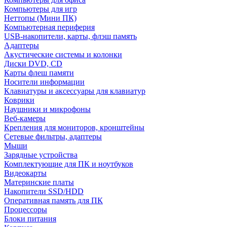
Компьютеры для игр
Неттопы (Мини ПК)
Компьютерная периферия
USB-накопители, карты, флэш память
Адаптеры
Акустические системы и колонки
Диски DVD, CD
Карты флеш памяти
Носители информации
Клавиатуры и аксессуары для клавиатур
Коврики
Наушники и микрофоны
Веб-камеры
Крепления для мониторов, кронштейны
Сетевые фильтры, адаптеры
Мыши
Зарядные устройства
Комплектующие для ПК и ноутбуков
Видеокарты
Материнские платы
Накопители SSD/HDD
Оперативная память для ПК
Процессоры
Блоки питания