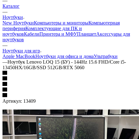
—
Каталог
—
Ноутбуки
New Ноутбуки
Компьютеры и мониторы
Компьютерная
периферия
Комплектующие для ПК и
ноутбуков
Кабели
Принтера и МФУ
Планшет
Аксессуары для
ноутбуков
—
Ноутбуки для игр
Apple MacBook
Ноутбуки для офиса и дома
Ультрабуки
—
Ноутбук Lenovo LOQ 15 (БУ) - 144Hz 15.6 FHD/Core i5-
13450HX/16GB/SSD 512GB/RTX 5060
Артикул:
13409