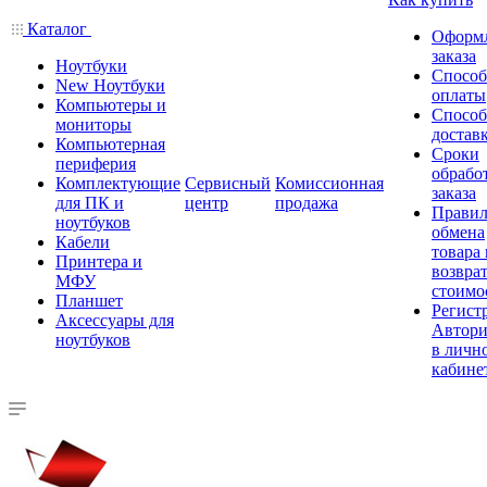
Каталог
Оформ
заказа
Ноутбуки
Спосо
New Ноутбуки
оплаты
Компьютеры и
Спосо
мониторы
достав
Компьютерная
Сроки
периферия
обрабо
Комплектующие
Сервисный
Комиссионная
заказа
для ПК и
центр
продажа
Правил
ноутбуков
обмена
Кабели
товара
Принтера и
возврат
МФУ
стоимо
Планшет
Регист
Аксессуары для
Автори
ноутбуков
в личн
кабине