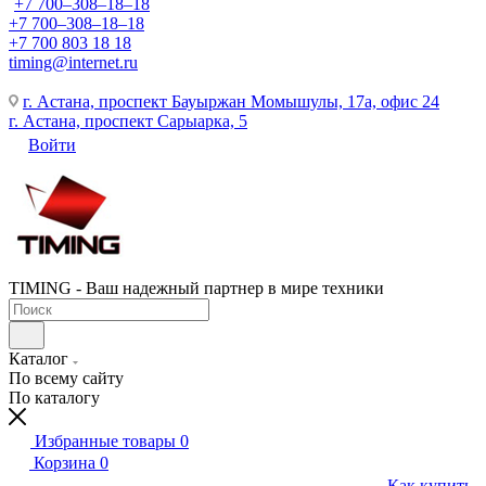
+7 700‒308‒18‒18
+7 700‒308‒18‒18
+7 700 803 18 18
timing@internet.ru
г. Астана, проспект Бауыржан Момышулы, 17а, офис 24
г. Астана, проспект Сарыарка, 5
Войти
TIMING - Ваш надежный партнер в мире техники
Каталог
По всему сайту
По каталогу
Избранные товары
0
Корзина
0
Как купить