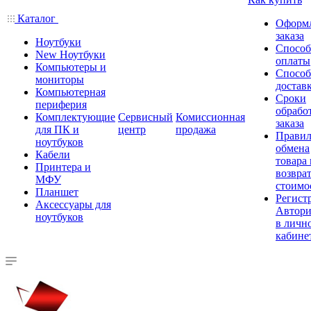
Каталог
Оформ
заказа
Ноутбуки
Спосо
New Ноутбуки
оплаты
Компьютеры и
Спосо
мониторы
достав
Компьютерная
Сроки
периферия
обрабо
Комплектующие
Сервисный
Комиссионная
заказа
для ПК и
центр
продажа
Правил
ноутбуков
обмена
Кабели
товара
Принтера и
возврат
МФУ
стоимо
Планшет
Регист
Аксессуары для
Автори
ноутбуков
в личн
кабине