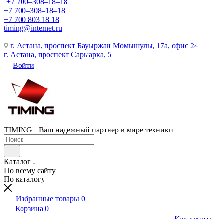
+7 700‒308‒18‒18
+7 700‒308‒18‒18
+7 700 803 18 18
timing@internet.ru
г. Астана, проспект Бауыржан Момышулы, 17а, офис 24
г. Астана, проспект Сарыарка, 5
Войти
TIMING - Ваш надежный партнер в мире техники
Каталог
По всему сайту
По каталогу
Избранные товары
0
Корзина
0
Как купить