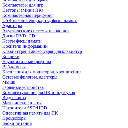
Компьютеры для игр
Неттопы (Мини ПК)
Компьютерная периферия
USB-накопители, карты, флэш память
Адаптеры
Акустические системы и колонки
Диски DVD, CD
Карты флеш памяти
Носители информации
Клавиатуры и аксессуары для клавиатур
Коврики
Наушники и микрофоны
Веб-камеры
Крепления для мониторов, кронштейны
Сетевые фильтры, адаптеры
Мыши
Зарядные устройства
Комплектующие для ПК и ноутбуков
Видеокарты
Материнские платы
Накопители SSD/HDD
Оперативная память для ПК
Процессоры
Блоки питания