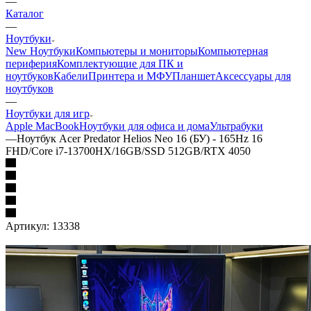
—
Каталог
—
Ноутбуки
New Ноутбуки
Компьютеры и мониторы
Компьютерная
периферия
Комплектующие для ПК и
ноутбуков
Кабели
Принтера и МФУ
Планшет
Аксессуары для
ноутбуков
—
Ноутбуки для игр
Apple MacBook
Ноутбуки для офиса и дома
Ультрабуки
—
Ноутбук Acer Predator Helios Neo 16 (БУ) - 165Hz 16
FHD/Core i7-13700HX/16GB/SSD 512GB/RTX 4050
Артикул:
13338