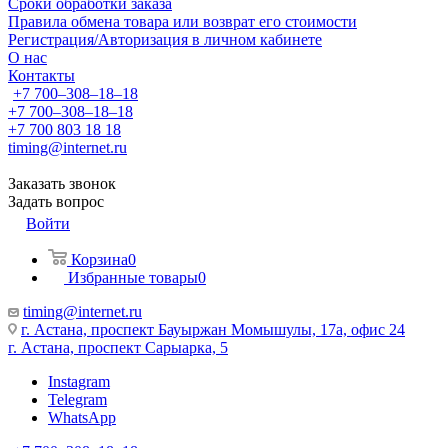
Сроки обработки заказа
Правила обмена товара или возврат его стоимости
Регистрация/Авторизация в личном кабинете
О нас
Контакты
+7 700‒308‒18‒18
+7 700‒308‒18‒18
+7 700 803 18 18
timing@internet.ru
Заказать звонок
Задать вопрос
Войти
Корзина
0
Избранные товары
0
timing@internet.ru
г. Астана, проспект Бауыржан Момышулы, 17а, офис 24
г. Астана, проспект Сарыарка, 5
Instagram
Telegram
WhatsApp