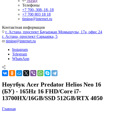
Назад
Телефоны
+7 700‒308‒18‒18
+7 700 803 18 18
timing@internet.ru
Контактная информация
г. Астана, проспект Бауыржан Момышулы, 17а, офис 24
г. Астана, проспект Сарыарка, 5
timing@internet.ru
Instagram
Telegram
WhatsApp
Ноутбук Acer Predator Helios Neo 16
(БУ) - 165Hz 16 FHD/Core i7-
13700HX/16GB/SSD 512GB/RTX 4050
Главная