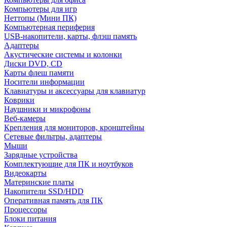
Компьютеры для игр
Неттопы (Мини ПК)
Компьютерная периферия
USB-накопители, карты, флэш память
Адаптеры
Акустические системы и колонки
Диски DVD, CD
Карты флеш памяти
Носители информации
Клавиатуры и аксессуары для клавиатур
Коврики
Наушники и микрофоны
Веб-камеры
Крепления для мониторов, кронштейны
Сетевые фильтры, адаптеры
Мыши
Зарядные устройства
Комплектующие для ПК и ноутбуков
Видеокарты
Материнские платы
Накопители SSD/HDD
Оперативная память для ПК
Процессоры
Блоки питания