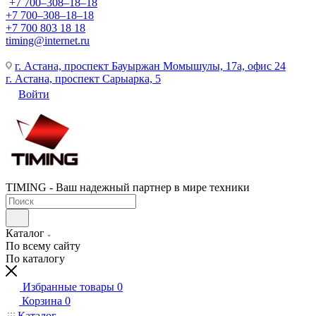
+7 700‒308‒18‒18
+7 700‒308‒18‒18
+7 700 803 18 18
timing@internet.ru
г. Астана, проспект Бауыржан Момышулы, 17а, офис 24
г. Астана, проспект Сарыарка, 5
Войти
TIMING - Ваш надежный партнер в мире техники
Каталог
По всему сайту
По каталогу
Избранные товары
0
Корзина
0
Каталог