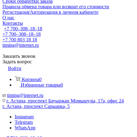
Сроки обработки заказа
Правила обмена товара или возврат его стоимости
Регистрация/Авторизация в личном кабинете
О нас
Контакты
+7 700‒308‒18‒18
+7 700‒308‒18‒18
+7 700 803 18 18
timing@internet.ru
Заказать звонок
Задать вопрос
Войти
Корзина
0
Избранные товары
0
timing@internet.ru
г. Астана, проспект Бауыржан Момышулы, 17а, офис 24
г. Астана, проспект Сарыарка, 5
Instagram
Telegram
WhatsApp