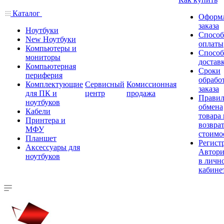
Каталог
Оформ
заказа
Ноутбуки
Спосо
New Ноутбуки
оплаты
Компьютеры и
Спосо
мониторы
достав
Компьютерная
Сроки
периферия
обрабо
Комплектующие
Сервисный
Комиссионная
заказа
для ПК и
центр
продажа
Правил
ноутбуков
обмена
Кабели
товара
Принтера и
возврат
МФУ
стоимо
Планшет
Регист
Аксессуары для
Автори
ноутбуков
в личн
кабине