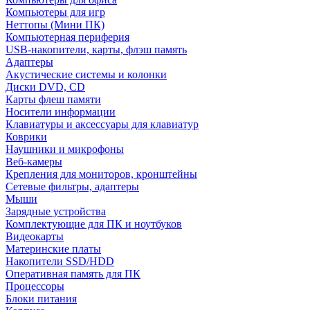
Компьютеры для игр
Неттопы (Мини ПК)
Компьютерная периферия
USB-накопители, карты, флэш память
Адаптеры
Акустические системы и колонки
Диски DVD, CD
Карты флеш памяти
Носители информации
Клавиатуры и аксессуары для клавиатур
Коврики
Наушники и микрофоны
Веб-камеры
Крепления для мониторов, кронштейны
Сетевые фильтры, адаптеры
Мыши
Зарядные устройства
Комплектующие для ПК и ноутбуков
Видеокарты
Материнские платы
Накопители SSD/HDD
Оперативная память для ПК
Процессоры
Блоки питания