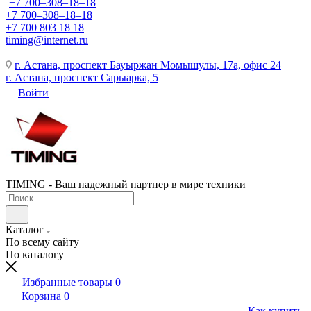
+7 700‒308‒18‒18
+7 700‒308‒18‒18
+7 700 803 18 18
timing@internet.ru
г. Астана, проспект Бауыржан Момышулы, 17а, офис 24
г. Астана, проспект Сарыарка, 5
Войти
TIMING - Ваш надежный партнер в мире техники
Каталог
По всему сайту
По каталогу
Избранные товары
0
Корзина
0
Как купить