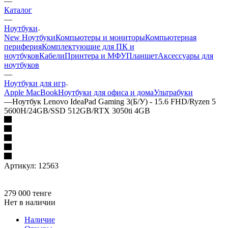
—
Каталог
—
Ноутбуки
New Ноутбуки
Компьютеры и мониторы
Компьютерная
периферия
Комплектующие для ПК и
ноутбуков
Кабели
Принтера и МФУ
Планшет
Аксессуары для
ноутбуков
—
Ноутбуки для игр
Apple MacBook
Ноутбуки для офиса и дома
Ультрабуки
—
Ноутбук Lenovo IdeaPad Gaming 3(Б/У) - 15.6 FHD/Ryzen 5
5600H/24GB/SSD 512GB/RTX 3050ti 4GB
Артикул:
12563
279 000
тенге
Нет в наличии
Наличие