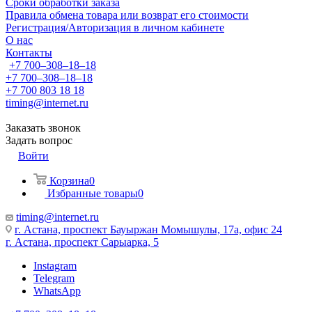
Сроки обработки заказа
Правила обмена товара или возврат его стоимости
Регистрация/Авторизация в личном кабинете
О нас
Контакты
+7 700‒308‒18‒18
+7 700‒308‒18‒18
+7 700 803 18 18
timing@internet.ru
Заказать звонок
Задать вопрос
Войти
Корзина
0
Избранные товары
0
timing@internet.ru
г. Астана, проспект Бауыржан Момышулы, 17а, офис 24
г. Астана, проспект Сарыарка, 5
Instagram
Telegram
WhatsApp