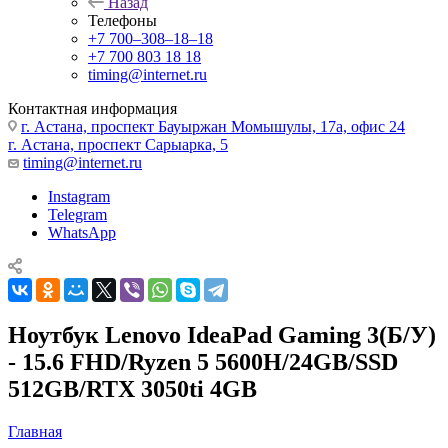
Назад
Телефоны
+7 700‒308‒18‒18
+7 700 803 18 18
timing@internet.ru
Контактная информация
г. Астана, проспект Бауыржан Момышулы, 17а, офис 24
г. Астана, проспект Сарыарка, 5
timing@internet.ru
Instagram
Telegram
WhatsApp
Ноутбук Lenovo IdeaPad Gaming 3(Б/У)
- 15.6 FHD/Ryzen 5 5600H/24GB/SSD
512GB/RTX 3050ti 4GB
Главная