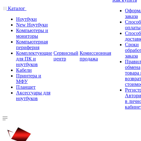
Каталог
Оформ
заказа
Ноутбуки
Спосо
New Ноутбуки
оплаты
Компьютеры и
Спосо
мониторы
достав
Компьютерная
Сроки
периферия
обрабо
Комплектующие
Сервисный
Комиссионная
заказа
для ПК и
центр
продажа
Правил
ноутбуков
обмена
Кабели
товара
Принтера и
возврат
МФУ
стоимо
Планшет
Регист
Аксессуары для
Автори
ноутбуков
в личн
кабине