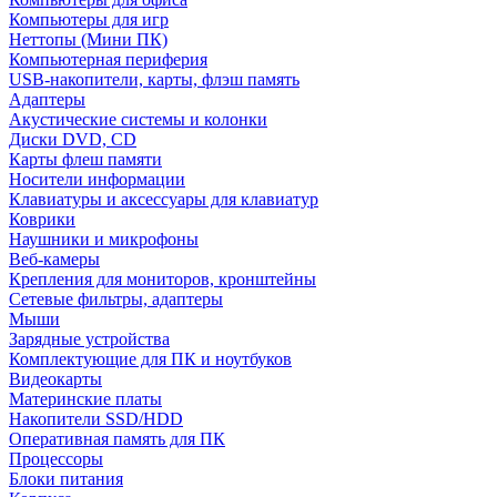
Компьютеры для игр
Неттопы (Мини ПК)
Компьютерная периферия
USB-накопители, карты, флэш память
Адаптеры
Акустические системы и колонки
Диски DVD, CD
Карты флеш памяти
Носители информации
Клавиатуры и аксессуары для клавиатур
Коврики
Наушники и микрофоны
Веб-камеры
Крепления для мониторов, кронштейны
Сетевые фильтры, адаптеры
Мыши
Зарядные устройства
Комплектующие для ПК и ноутбуков
Видеокарты
Материнские платы
Накопители SSD/HDD
Оперативная память для ПК
Процессоры
Блоки питания