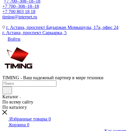
+7 700‒308‒18‒18
+7 700‒308‒18‒18
+7 700 803 18 18
timing@internet.ru
г. Астана, проспект Бауыржан Момышулы, 17а, офис 24
г. Астана, проспект Сарыарка, 5
Войти
TIMING - Ваш надежный партнер в мире техники
Каталог
По всему сайту
По каталогу
Избранные товары
0
Корзина
0
Как купить