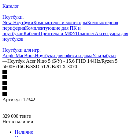
—
Каталог
—
Ноутбуки
New Ноутбуки
Компьютеры и мониторы
Компьютерная
периферия
Комплектующие для ПК и
ноутбуков
Кабели
Принтера и МФУ
Планшет
Аксессуары для
ноутбуков
—
Ноутбуки для игр
Apple MacBook
Ноутбуки для офиса и дома
Ультрабуки
—
Ноутбук Acer Nitro 5 (Б/У) - 15.6 FHD 144Hz/Ryzen 5
5600H/16GB/SSD 512GB/RTX 3070
Артикул:
12342
329 000
тенге
Нет в наличии
Наличие