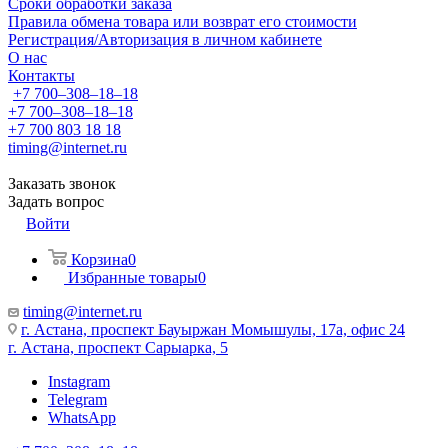
Сроки обработки заказа
Правила обмена товара или возврат его стоимости
Регистрация/Авторизация в личном кабинете
О нас
Контакты
+7 700‒308‒18‒18
+7 700‒308‒18‒18
+7 700 803 18 18
timing@internet.ru
Заказать звонок
Задать вопрос
Войти
Корзина
0
Избранные товары
0
timing@internet.ru
г. Астана, проспект Бауыржан Момышулы, 17а, офис 24
г. Астана, проспект Сарыарка, 5
Instagram
Telegram
WhatsApp