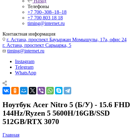
Назад
Телефоны
+7 700‒308‒18‒18
+7 700 803 18 18
timing@internet.ru
Контактная информация
г. Астана, проспект Бауыржан Момышулы, 17а, офис 24
г. Астана, проспект Сарыарка, 5
timing@internet.ru
Instagram
Telegram
WhatsApp
Ноутбук Acer Nitro 5 (Б/У) - 15.6 FHD
144Hz/Ryzen 5 5600H/16GB/SSD
512GB/RTX 3070
Главная