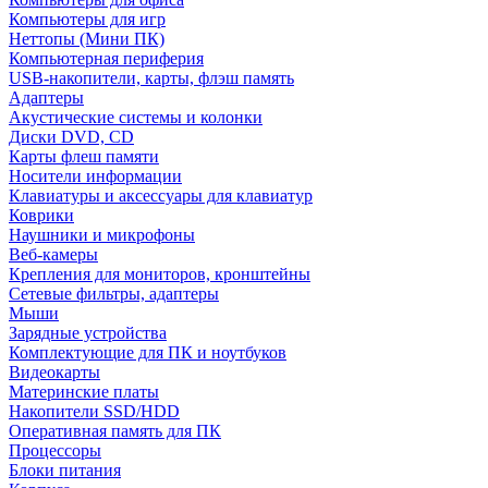
Компьютеры для игр
Неттопы (Мини ПК)
Компьютерная периферия
USB-накопители, карты, флэш память
Адаптеры
Акустические системы и колонки
Диски DVD, CD
Карты флеш памяти
Носители информации
Клавиатуры и аксессуары для клавиатур
Коврики
Наушники и микрофоны
Веб-камеры
Крепления для мониторов, кронштейны
Сетевые фильтры, адаптеры
Мыши
Зарядные устройства
Комплектующие для ПК и ноутбуков
Видеокарты
Материнские платы
Накопители SSD/HDD
Оперативная память для ПК
Процессоры
Блоки питания