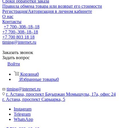
Сроки обработки заказа
Правила обмена товара или возврат его стоимости
Регистрация/Авторизация в личном кабинете
О нас
Контакты
+7 700‒308‒18‒18
+7 700‒308‒18‒18
+7 700 803 18 18
timing@internet.ru
Заказать звонок
Задать вопрос
Войти
Корзина
0
Избранные товары
0
timing@internet.ru
г. Астана, проспект Бауыржан Момышулы, 17а, офис 24
г. Астана, проспект Сарыарка, 5
Instagram
Telegram
WhatsApp