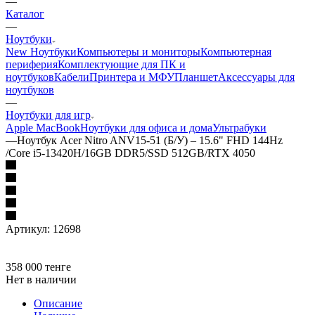
—
Каталог
—
Ноутбуки
New Ноутбуки
Компьютеры и мониторы
Компьютерная
периферия
Комплектующие для ПК и
ноутбуков
Кабели
Принтера и МФУ
Планшет
Аксессуары для
ноутбуков
—
Ноутбуки для игр
Apple MacBook
Ноутбуки для офиса и дома
Ультрабуки
—
Ноутбук Acer Nitro ANV15-51 (Б/У) – 15.6" FHD 144Hz
/Core i5-13420H/16GB DDR5/SSD 512GB/RTX 4050
Артикул:
12698
358 000
тенге
Нет в наличии
Описание