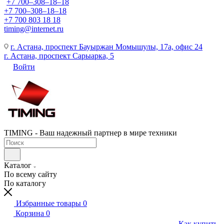
+7 700‒308‒18‒18
+7 700‒308‒18‒18
+7 700 803 18 18
timing@internet.ru
г. Астана, проспект Бауыржан Момышулы, 17а, офис 24
г. Астана, проспект Сарыарка, 5
Войти
TIMING - Ваш надежный партнер в мире техники
Каталог
По всему сайту
По каталогу
Избранные товары
0
Корзина
0
Как купить