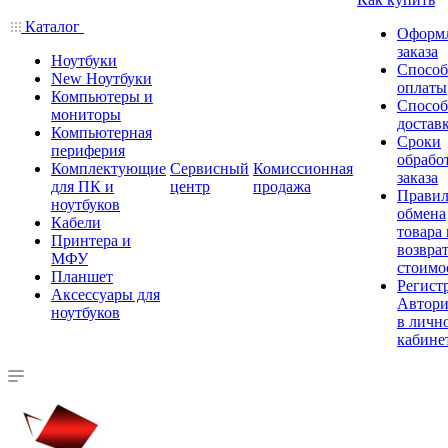
Каталог
Оформ
заказа
Ноутбуки
Спосо
New Ноутбуки
оплаты
Компьютеры и
Спосо
мониторы
достав
Компьютерная
Сроки
периферия
обрабо
Комплектующие
Сервисный
Комиссионная
заказа
для ПК и
центр
продажа
Правил
ноутбуков
обмена
Кабели
товара
Принтера и
возврат
МФУ
стоимо
Планшет
Регист
Аксессуары для
Автори
ноутбуков
в личн
кабине