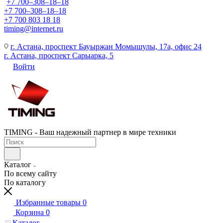
+7 700‒308‒18‒18
+7 700‒308‒18‒18
+7 700 803 18 18
timing@internet.ru
г. Астана, проспект Бауыржан Момышулы, 17а, офис 24
г. Астана, проспект Сарыарка, 5
Войти
TIMING - Ваш надежный партнер в мире техники
Каталог
По всему сайту
По каталогу
Избранные товары
0
Корзина
0
Каталог