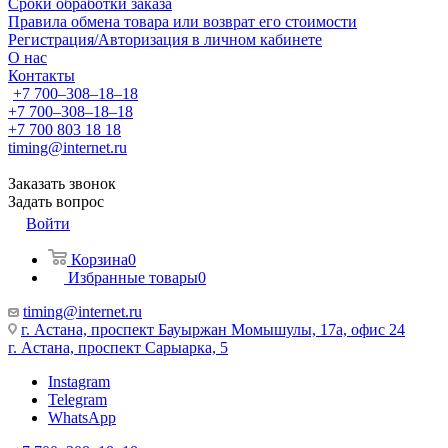
Сроки обработки заказа
Правила обмена товара или возврат его стоимости
Регистрация/Авторизация в личном кабинете
О нас
Контакты
+7 700‒308‒18‒18
+7 700‒308‒18‒18
+7 700 803 18 18
timing@internet.ru
Заказать звонок
Задать вопрос
Войти
Корзина
0
Избранные товары
0
timing@internet.ru
г. Астана, проспект Бауыржан Момышулы, 17а, офис 24
г. Астана, проспект Сарыарка, 5
Instagram
Telegram
WhatsApp