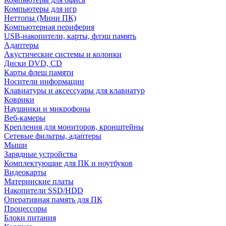
Компьютеры для игр
Неттопы (Мини ПК)
Компьютерная периферия
USB-накопители, карты, флэш память
Адаптеры
Акустические системы и колонки
Диски DVD, CD
Карты флеш памяти
Носители информации
Клавиатуры и аксессуары для клавиатур
Коврики
Наушники и микрофоны
Веб-камеры
Крепления для мониторов, кронштейны
Сетевые фильтры, адаптеры
Мыши
Зарядные устройства
Комплектующие для ПК и ноутбуков
Видеокарты
Материнские платы
Накопители SSD/HDD
Оперативная память для ПК
Процессоры
Блоки питания