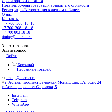
Сроки обработки заказа
Правила обмена товара или возврат его стоимости
Регистрация/Авторизация в личном кабинете
О нас
Контакты
+7 700‒308‒18‒18
+7 700‒308‒18‒18
+7 700 803 18 18
timing@internet.ru
Заказать звонок
Задать вопрос
Войти
Корзина
0
Избранные товары
0
timing@internet.ru
г. Астана, проспект Бауыржан Момышулы, 17а, офис 24
г. Астана, проспект Сарыарка, 5
Instagram
Telegram
WhatsApp