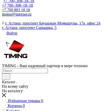
+7 700‒308‒18‒18
+7 700‒308‒18‒18
+7 700 803 18 18
timing@internet.ru
г. Астана, проспект Бауыржан Момышулы, 17а, офис 24
г. Астана, проспект Сарыарка, 5
Войти
TIMING - Ваш надежный партнер в мире техники
Каталог
По всему сайту
По каталогу
Избранные товары
0
Корзина
0
Каталог