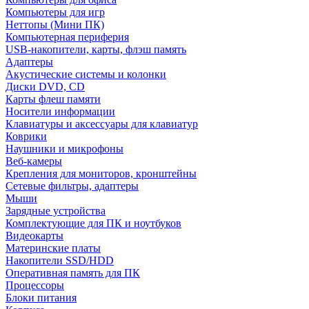
Компьютеры для игр
Неттопы (Мини ПК)
Компьютерная периферия
USB-накопители, карты, флэш память
Адаптеры
Акустические системы и колонки
Диски DVD, CD
Карты флеш памяти
Носители информации
Клавиатуры и аксессуары для клавиатур
Коврики
Наушники и микрофоны
Веб-камеры
Крепления для мониторов, кронштейны
Сетевые фильтры, адаптеры
Мыши
Зарядные устройства
Комплектующие для ПК и ноутбуков
Видеокарты
Материнские платы
Накопители SSD/HDD
Оперативная память для ПК
Процессоры
Блоки питания