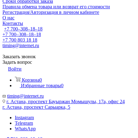
Сроки обработки заказа
Правила обмена товара или возврат его стоимости
Регистрация/Авторизация в личном кабинете
О нас
Контакты
+7 700‒308‒18‒18
+7 700‒308‒18‒18
+7 700 803 18 18
timing@internet.ru
Заказать звонок
Задать вопрос
Войти
Корзина
0
Избранные товары
0
timing@internet.ru
г. Астана, проспект Бауыржан Момышулы, 17а, офис 24
г. Астана, проспект Сарыарка, 5
Instagram
Telegram
WhatsApp