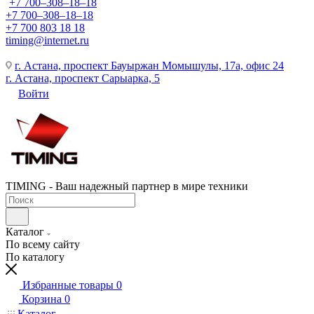
+7 700‒308‒18‒18
+7 700‒308‒18‒18
+7 700 803 18 18
timing@internet.ru
г. Астана, проспект Бауыржан Момышулы, 17а, офис 24
г. Астана, проспект Сарыарка, 5
Войти
TIMING - Ваш надежный партнер в мире техники
Каталог
По всему сайту
По каталогу
Избранные товары
0
Корзина
0
Каталог