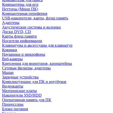
Компьютеры для игр
Неттопы (Мини ПК)
Компьютерная периферия
USB-накопители, карты, флэш память
Адаптеры
Акустические системы и колонки
Диски DVD, CD
Карты флеш памяти
Носители информации
Клавиатуры и аксессуары для клавиатур
Коврики
Наушники и микрофоны
Веб-камеры
Крепления для мониторов, кронштейны
Сетевые фильтры, адаптеры
Мыши
Зарядные устройства
Комплектующие для ПК и ноутбуков
Видеокарты
Материнские платы
Накопители SSD/HDD
Оперативная память для ПК
Процессоры
Блоки питания