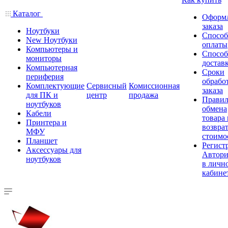
Каталог
Оформ
заказа
Ноутбуки
Спосо
New Ноутбуки
оплаты
Компьютеры и
Спосо
мониторы
достав
Компьютерная
Сроки
периферия
обрабо
Комплектующие
Сервисный
Комиссионная
заказа
для ПК и
центр
продажа
Правил
ноутбуков
обмена
Кабели
товара
Принтера и
возврат
МФУ
стоимо
Планшет
Регист
Аксессуары для
Автори
ноутбуков
в личн
кабине