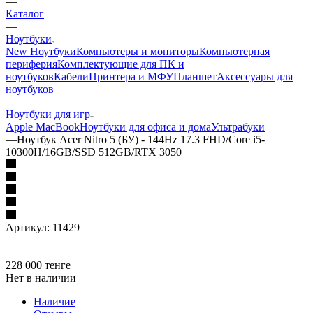
—
Каталог
—
Ноутбуки
New Ноутбуки
Компьютеры и мониторы
Компьютерная
периферия
Комплектующие для ПК и
ноутбуков
Кабели
Принтера и МФУ
Планшет
Аксессуары для
ноутбуков
—
Ноутбуки для игр
Apple MacBook
Ноутбуки для офиса и дома
Ультрабуки
—
Ноутбук Acer Nitro 5 (БУ) - 144Hz 17.3 FHD/Core i5-
10300H/16GB/SSD 512GB/RTX 3050
Артикул:
11429
228 000
тенге
Нет в наличии
Наличие