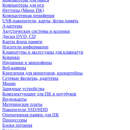
Компьютеры для игр
Неттопы (Мини ПК)
Компьютерная периферия
USB-накопители, карты, флэш память
Адаптеры
Акустические системы и колонки
Диски DVD, CD
Карты флеш памяти
Носители информации
Клавиатуры и аксессуары для клавиатур
Коврики
Наушники и микрофоны
Веб-камеры
Крепления для мониторов, кронштейны
Сетевые фильтры, адаптеры
Мыши
Зарядные устройства
Комплектующие для ПК и ноутбуков
Видеокарты
Материнские платы
Накопители SSD/HDD
Оперативная память для ПК
Процессоры
Блоки питания