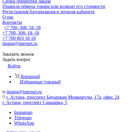
Сроки обработки заказа
Правила обмена товара или возврат его стоимости
Регистрация/Авторизация в личном кабинете
О нас
Контакты
+7 700‒308‒18‒18
+7 700‒308‒18‒18
+7 700 803 18 18
timing@internet.ru
Заказать звонок
Задать вопрос
Войти
Корзина
0
Избранные товары
0
timing@internet.ru
г. Астана, проспект Бауыржан Момышулы, 17а, офис 24
г. Астана, проспект Сарыарка, 5
Instagram
Telegram
WhatsApp