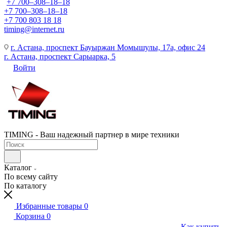
+7 700‒308‒18‒18
+7 700‒308‒18‒18
+7 700 803 18 18
timing@internet.ru
г. Астана, проспект Бауыржан Момышулы, 17а, офис 24
г. Астана, проспект Сарыарка, 5
Войти
TIMING - Ваш надежный партнер в мире техники
Каталог
По всему сайту
По каталогу
Избранные товары
0
Корзина
0
Как купить