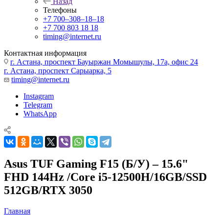
Назад
Телефоны
+7 700‒308‒18‒18
+7 700 803 18 18
timing@internet.ru
Контактная информация
г. Астана, проспект Бауыржан Момышулы, 17а, офис 24
г. Астана, проспект Сарыарка, 5
timing@internet.ru
Instagram
Telegram
WhatsApp
Asus TUF Gaming F15 (Б/У) – 15.6"
FHD 144Hz /Core i5-12500H/16GB/SSD
512GB/RTX 3050
Главная