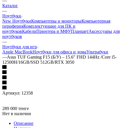
—
Каталог
—
Ноутбуки
New Ноутбуки
Компьютеры и мониторы
Компьютерная
периферия
Комплектующие для ПК и
ноутбуков
Кабели
Принтера и МФУ
Планшет
Аксессуары для
ноутбуков
—
Ноутбуки для игр
Apple MacBook
Ноутбуки для офиса и дома
Ультрабуки
—
Asus TUF Gaming F15 (Б/У) – 15.6" FHD 144Hz /Core i5-
12500H/16GB/SSD 512GB/RTX 3050
Артикул:
12358
289 000
тенге
Нет в наличии
Описание