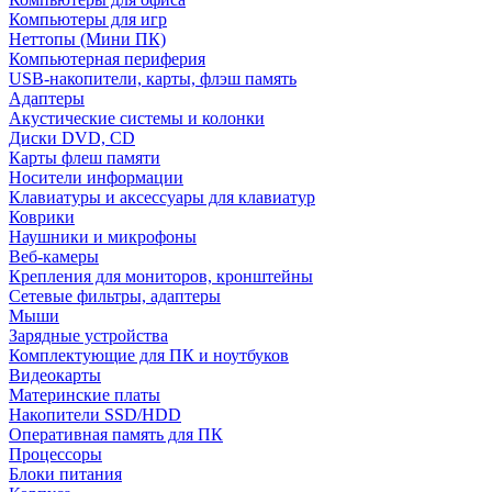
Компьютеры для игр
Неттопы (Мини ПК)
Компьютерная периферия
USB-накопители, карты, флэш память
Адаптеры
Акустические системы и колонки
Диски DVD, CD
Карты флеш памяти
Носители информации
Клавиатуры и аксессуары для клавиатур
Коврики
Наушники и микрофоны
Веб-камеры
Крепления для мониторов, кронштейны
Сетевые фильтры, адаптеры
Мыши
Зарядные устройства
Комплектующие для ПК и ноутбуков
Видеокарты
Материнские платы
Накопители SSD/HDD
Оперативная память для ПК
Процессоры
Блоки питания