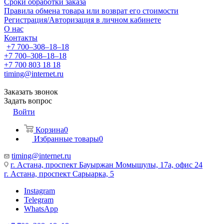
Сроки обработки заказа
Правила обмена товара или возврат его стоимости
Регистрация/Авторизация в личном кабинете
О нас
Контакты
+7 700‒308‒18‒18
+7 700‒308‒18‒18
+7 700 803 18 18
timing@internet.ru
Заказать звонок
Задать вопрос
Войти
Корзина
0
Избранные товары
0
timing@internet.ru
г. Астана, проспект Бауыржан Момышулы, 17а, офис 24
г. Астана, проспект Сарыарка, 5
Instagram
Telegram
WhatsApp