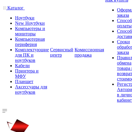
Каталог
Оформ
заказа
Ноутбуки
Спосо
New Ноутбуки
оплаты
Компьютеры и
Спосо
мониторы
достав
Компьютерная
Сроки
периферия
обрабо
Комплектующие
Сервисный
Комиссионная
заказа
для ПК и
центр
продажа
Правил
ноутбуков
обмена
Кабели
товара
Принтера и
возврат
МФУ
стоимо
Планшет
Регист
Аксессуары для
Автори
ноутбуков
в личн
кабине