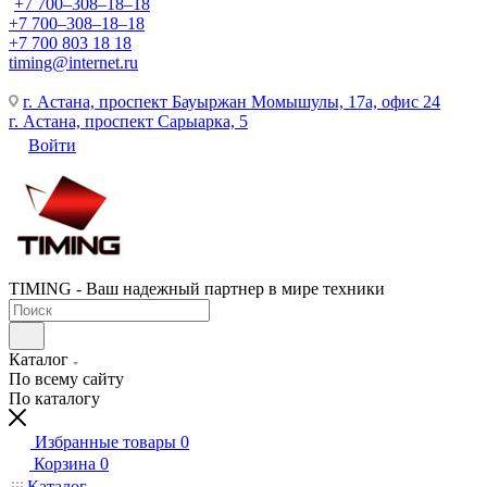
+7 700‒308‒18‒18
+7 700‒308‒18‒18
+7 700 803 18 18
timing@internet.ru
г. Астана, проспект Бауыржан Момышулы, 17а, офис 24
г. Астана, проспект Сарыарка, 5
Войти
TIMING - Ваш надежный партнер в мире техники
Каталог
По всему сайту
По каталогу
Избранные товары
0
Корзина
0
Каталог