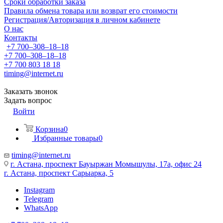
Сроки обработки заказа
Правила обмена товара или возврат его стоимости
Регистрация/Авторизация в личном кабинете
О нас
Контакты
+7 700‒308‒18‒18
+7 700‒308‒18‒18
+7 700 803 18 18
timing@internet.ru
Заказать звонок
Задать вопрос
Войти
Корзина
0
Избранные товары
0
timing@internet.ru
г. Астана, проспект Бауыржан Момышулы, 17а, офис 24
г. Астана, проспект Сарыарка, 5
Instagram
Telegram
WhatsApp