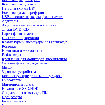
Компьютеры для игр
Неттопы (Мини ПК)
Компьютерная периферия
USB-накопители, карты, флэш память
Адаптеры
Акустические системы и колонки
Диски DVD, CD
Карты флеш памяти
Носители информации
Клавиатуры и аксессуары для клавиатур
Коврики
Наушники и микрофоны
Веб-камеры
Крепления для мониторов, кронштейны
Сетевые фильтры, адаптеры
Мыши
Зарядные устройства
Комплектующие для ПК и ноутбуков
Видеокарты
Материнские платы
Накопители SSD/HDD
Оперативная память для ПК
Процессоры
Блоки питания