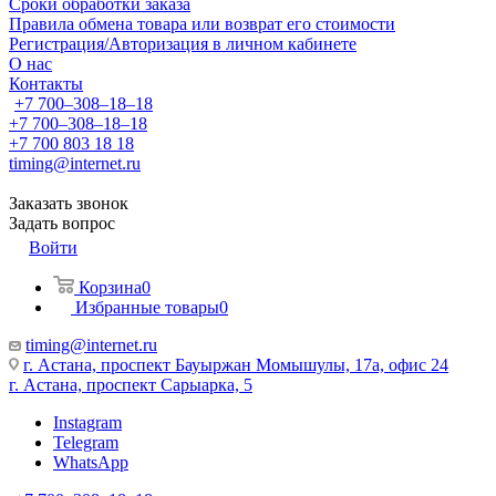
Сроки обработки заказа
Правила обмена товара или возврат его стоимости
Регистрация/Авторизация в личном кабинете
О нас
Контакты
+7 700‒308‒18‒18
+7 700‒308‒18‒18
+7 700 803 18 18
timing@internet.ru
Заказать звонок
Задать вопрос
Войти
Корзина
0
Избранные товары
0
timing@internet.ru
г. Астана, проспект Бауыржан Момышулы, 17а, офис 24
г. Астана, проспект Сарыарка, 5
Instagram
Telegram
WhatsApp