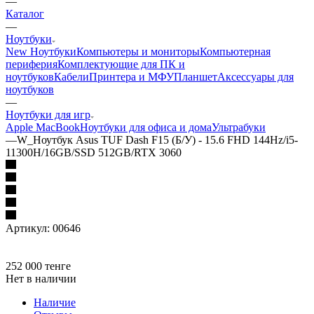
—
Каталог
—
Ноутбуки
New Ноутбуки
Компьютеры и мониторы
Компьютерная
периферия
Комплектующие для ПК и
ноутбуков
Кабели
Принтера и МФУ
Планшет
Аксессуары для
ноутбуков
—
Ноутбуки для игр
Apple MacBook
Ноутбуки для офиса и дома
Ультрабуки
—
W_Ноутбук Asus TUF Dash F15 (Б/У) - 15.6 FHD 144Hz/i5-
11300H/16GB/SSD 512GB/RTX 3060
Артикул:
00646
252 000
тенге
Нет в наличии
Наличие