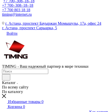
+7 700‒308‒18‒18
+7 700‒308‒18‒18
+7 700 803 18 18
timing@internet.ru
г. Астана, проспект Бауыржан Момышулы, 17а, офис 24
г. Астана, проспект Сарыарка, 5
Войти
TIMING - Ваш надежный партнер в мире техники
Каталог
По всему сайту
По каталогу
Избранные товары
0
Корзина
0
Как купить