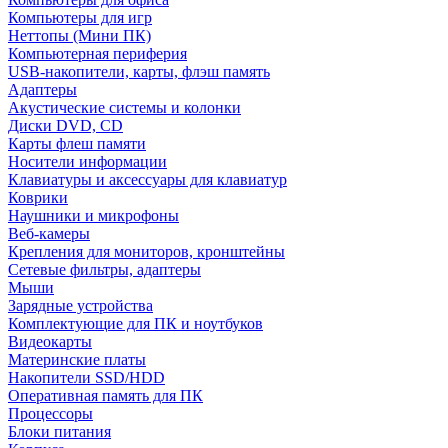
Компьютеры для игр
Неттопы (Мини ПК)
Компьютерная периферия
USB-накопители, карты, флэш память
Адаптеры
Акустические системы и колонки
Диски DVD, CD
Карты флеш памяти
Носители информации
Клавиатуры и аксессуары для клавиатур
Коврики
Наушники и микрофоны
Веб-камеры
Крепления для мониторов, кронштейны
Сетевые фильтры, адаптеры
Мыши
Зарядные устройства
Комплектующие для ПК и ноутбуков
Видеокарты
Материнские платы
Накопители SSD/HDD
Оперативная память для ПК
Процессоры
Блоки питания