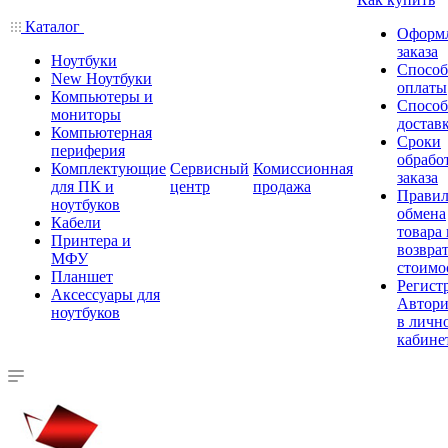
Каталог
Оформ
заказа
Ноутбуки
Спосо
New Ноутбуки
оплаты
Компьютеры и
Спосо
мониторы
достав
Компьютерная
Сроки
периферия
обрабо
Комплектующие
Сервисный
Комиссионная
заказа
для ПК и
центр
продажа
Правил
ноутбуков
обмена
Кабели
товара
Принтера и
возврат
МФУ
стоимо
Планшет
Регист
Аксессуары для
Автори
ноутбуков
в личн
кабине