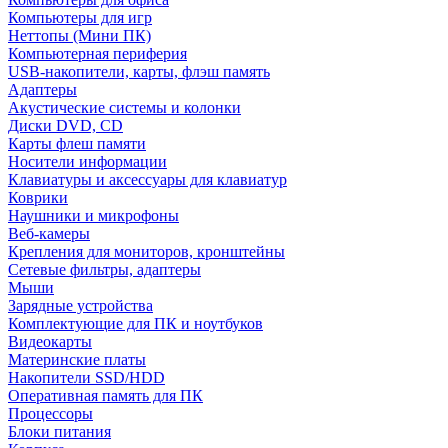
Компьютеры для игр
Неттопы (Мини ПК)
Компьютерная периферия
USB-накопители, карты, флэш память
Адаптеры
Акустические системы и колонки
Диски DVD, CD
Карты флеш памяти
Носители информации
Клавиатуры и аксессуары для клавиатур
Коврики
Наушники и микрофоны
Веб-камеры
Крепления для мониторов, кронштейны
Сетевые фильтры, адаптеры
Мыши
Зарядные устройства
Комплектующие для ПК и ноутбуков
Видеокарты
Материнские платы
Накопители SSD/HDD
Оперативная память для ПК
Процессоры
Блоки питания