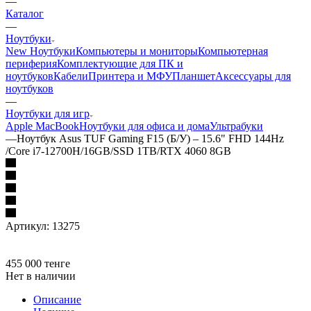
—
Каталог
—
Ноутбуки
New Ноутбуки
Компьютеры и мониторы
Компьютерная
периферия
Комплектующие для ПК и
ноутбуков
Кабели
Принтера и МФУ
Планшет
Аксессуары для
ноутбуков
—
Ноутбуки для игр
Apple MacBook
Ноутбуки для офиса и дома
Ультрабуки
—
Ноутбук Asus TUF Gaming F15 (Б/У) – 15.6" FHD 144Hz
/Core i7-12700H/16GB/SSD 1TB/RTX 4060 8GB
Артикул:
13275
455 000
тенге
Нет в наличии
Описание