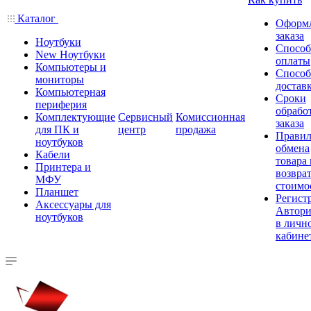
Каталог
Оформ
заказа
Ноутбуки
Спосо
New Ноутбуки
оплаты
Компьютеры и
Спосо
мониторы
достав
Компьютерная
Сроки
периферия
обрабо
Комплектующие
Сервисный
Комиссионная
заказа
для ПК и
центр
продажа
Правил
ноутбуков
обмена
Кабели
товара
Принтера и
возврат
МФУ
стоимо
Планшет
Регист
Аксессуары для
Автори
ноутбуков
в личн
кабине