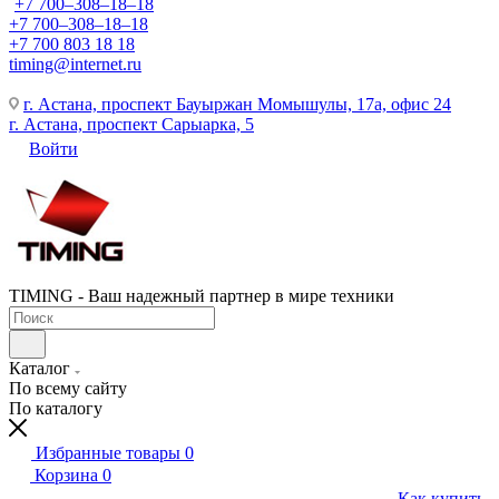
+7 700‒308‒18‒18
+7 700‒308‒18‒18
+7 700 803 18 18
timing@internet.ru
г. Астана, проспект Бауыржан Момышулы, 17а, офис 24
г. Астана, проспект Сарыарка, 5
Войти
TIMING - Ваш надежный партнер в мире техники
Каталог
По всему сайту
По каталогу
Избранные товары
0
Корзина
0
Как купить