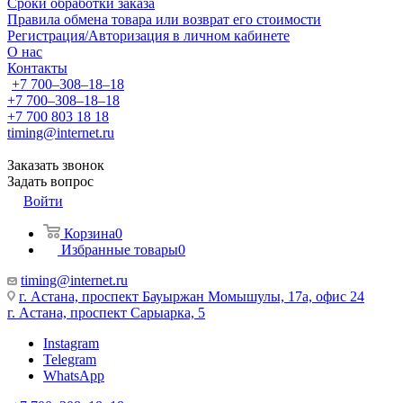
Сроки обработки заказа
Правила обмена товара или возврат его стоимости
Регистрация/Авторизация в личном кабинете
О нас
Контакты
+7 700‒308‒18‒18
+7 700‒308‒18‒18
+7 700 803 18 18
timing@internet.ru
Заказать звонок
Задать вопрос
Войти
Корзина
0
Избранные товары
0
timing@internet.ru
г. Астана, проспект Бауыржан Момышулы, 17а, офис 24
г. Астана, проспект Сарыарка, 5
Instagram
Telegram
WhatsApp