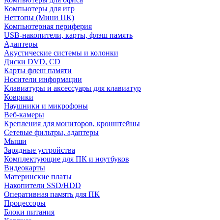
Компьютеры для игр
Неттопы (Мини ПК)
Компьютерная периферия
USB-накопители, карты, флэш память
Адаптеры
Акустические системы и колонки
Диски DVD, CD
Карты флеш памяти
Носители информации
Клавиатуры и аксессуары для клавиатур
Коврики
Наушники и микрофоны
Веб-камеры
Крепления для мониторов, кронштейны
Сетевые фильтры, адаптеры
Мыши
Зарядные устройства
Комплектующие для ПК и ноутбуков
Видеокарты
Материнские платы
Накопители SSD/HDD
Оперативная память для ПК
Процессоры
Блоки питания