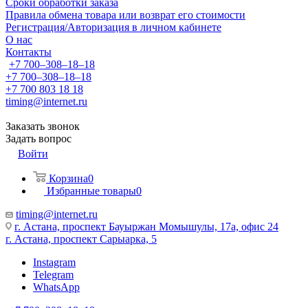
Сроки обработки заказа
Правила обмена товара или возврат его стоимости
Регистрация/Авторизация в личном кабинете
О нас
Контакты
+7 700‒308‒18‒18
+7 700‒308‒18‒18
+7 700 803 18 18
timing@internet.ru
Заказать звонок
Задать вопрос
Войти
Корзина
0
Избранные товары
0
timing@internet.ru
г. Астана, проспект Бауыржан Момышулы, 17а, офис 24
г. Астана, проспект Сарыарка, 5
Instagram
Telegram
WhatsApp