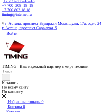
+7 700‒308‒18‒18
+7 700‒308‒18‒18
+7 700 803 18 18
timing@internet.ru
г. Астана, проспект Бауыржан Момышулы, 17а, офис 24
г. Астана, проспект Сарыарка, 5
Войти
TIMING - Ваш надежный партнер в мире техники
Каталог
По всему сайту
По каталогу
Избранные товары
0
Корзина
0
Каталог