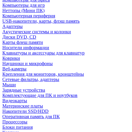
Компьютеры для игр
Неттопы (Мини ПК)
Компьютерная периферия
USB-накопители, карты, флэш память
Адаптеры
Акустические системы и колонки
Диски DVD, CD
Карты флеш памяти
Носители информации
Клавиатуры и аксессуары для клавиатур
Коврики
Наушники и микрофоны
Веб-камеры
Крепления для мониторов, кронштейны
Сетевые фильтры, адаптеры
Мыши
Зарядные устройства
Комплектующие для ПК и ноутбуков
Видеокарты
Материнские платы
Накопители SSD/HDD
Оперативная память для ПК
Процессоры
Блоки питания