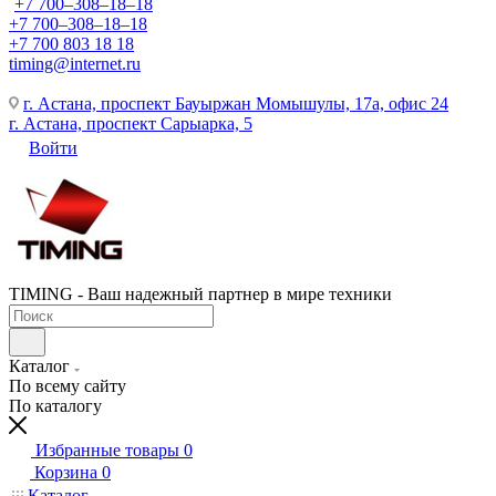
+7 700‒308‒18‒18
+7 700‒308‒18‒18
+7 700 803 18 18
timing@internet.ru
г. Астана, проспект Бауыржан Момышулы, 17а, офис 24
г. Астана, проспект Сарыарка, 5
Войти
TIMING - Ваш надежный партнер в мире техники
Каталог
По всему сайту
По каталогу
Избранные товары
0
Корзина
0
Каталог