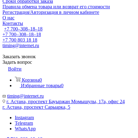
Сроки обработки заказа
Правила обмена товара или возврат его стоимости
Регистрация/Авторизация в личном кабинете
О нас
Контакты
+7 700‒308‒18‒18
+7 700‒308‒18‒18
+7 700 803 18 18
timing@internet.ru
Заказать звонок
Задать вопрос
Войти
Корзина
0
Избранные товары
0
timing@internet.ru
г. Астана, проспект Бауыржан Момышулы, 17а, офис 24
г. Астана, проспект Сарыарка, 5
Instagram
Telegram
WhatsApp