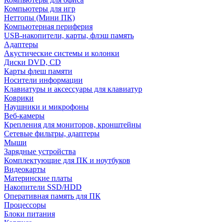
Компьютеры для игр
Неттопы (Мини ПК)
Компьютерная периферия
USB-накопители, карты, флэш память
Адаптеры
Акустические системы и колонки
Диски DVD, CD
Карты флеш памяти
Носители информации
Клавиатуры и аксессуары для клавиатур
Коврики
Наушники и микрофоны
Веб-камеры
Крепления для мониторов, кронштейны
Сетевые фильтры, адаптеры
Мыши
Зарядные устройства
Комплектующие для ПК и ноутбуков
Видеокарты
Материнские платы
Накопители SSD/HDD
Оперативная память для ПК
Процессоры
Блоки питания