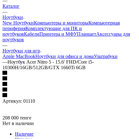
—
Каталог
—
Ноутбуки
New Ноутбуки
Компьютеры и мониторы
Компьютерная
периферия
Комплектующие для ПК и
ноутбуков
Кабели
Принтера и МФУ
Планшет
Аксессуары для
ноутбуков
—
Ноутбуки для игр
Apple MacBook
Ноутбуки для офиса и дома
Ультрабуки
—
Ноутбук Acer Nitro 5 - 15.6' FHD/Core i5-
10300H/16GB/512GB/GTX 1660Ti 6GB
Артикул:
01110
208 000
тенге
Нет в наличии
Наличие