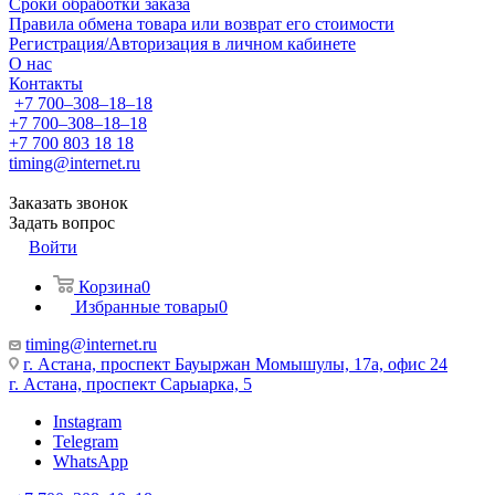
Сроки обработки заказа
Правила обмена товара или возврат его стоимости
Регистрация/Авторизация в личном кабинете
О нас
Контакты
+7 700‒308‒18‒18
+7 700‒308‒18‒18
+7 700 803 18 18
timing@internet.ru
Заказать звонок
Задать вопрос
Войти
Корзина
0
Избранные товары
0
timing@internet.ru
г. Астана, проспект Бауыржан Момышулы, 17а, офис 24
г. Астана, проспект Сарыарка, 5
Instagram
Telegram
WhatsApp