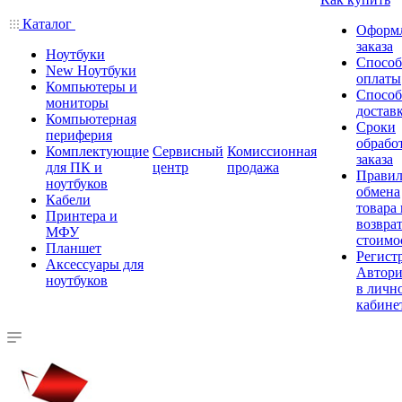
Каталог
Оформ
заказа
Ноутбуки
Спосо
New Ноутбуки
оплаты
Компьютеры и
Спосо
мониторы
достав
Компьютерная
Сроки
периферия
обрабо
Комплектующие
Сервисный
Комиссионная
заказа
для ПК и
центр
продажа
Правил
ноутбуков
обмена
Кабели
товара
Принтера и
возврат
МФУ
стоимо
Планшет
Регист
Аксессуары для
Автори
ноутбуков
в личн
кабине