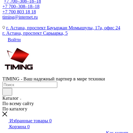
+7 700‒308‒18‒18
+7 700‒308‒18‒18
+7 700 803 18 18
timing@internet.ru
г. Астана, проспект Бауыржан Момышулы, 17а, офис 24
г. Астана, проспект Сарыарка, 5
Войти
TIMING - Ваш надежный партнер в мире техники
Каталог
По всему сайту
По каталогу
Избранные товары
0
Корзина
0
Как купить