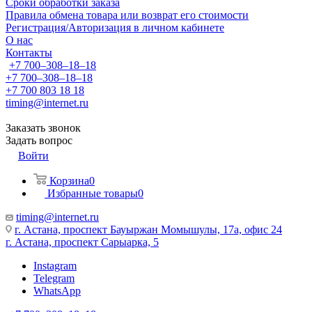
Сроки обработки заказа
Правила обмена товара или возврат его стоимости
Регистрация/Авторизация в личном кабинете
О нас
Контакты
+7 700‒308‒18‒18
+7 700‒308‒18‒18
+7 700 803 18 18
timing@internet.ru
Заказать звонок
Задать вопрос
Войти
Корзина
0
Избранные товары
0
timing@internet.ru
г. Астана, проспект Бауыржан Момышулы, 17а, офис 24
г. Астана, проспект Сарыарка, 5
Instagram
Telegram
WhatsApp