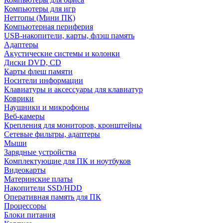
Компьютеры для игр
Неттопы (Мини ПК)
Компьютерная периферия
USB-накопители, карты, флэш память
Адаптеры
Акустические системы и колонки
Диски DVD, CD
Карты флеш памяти
Носители информации
Клавиатуры и аксессуары для клавиатур
Коврики
Наушники и микрофоны
Веб-камеры
Крепления для мониторов, кронштейны
Сетевые фильтры, адаптеры
Мыши
Зарядные устройства
Комплектующие для ПК и ноутбуков
Видеокарты
Материнские платы
Накопители SSD/HDD
Оперативная память для ПК
Процессоры
Блоки питания