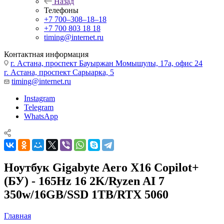
Назад
Телефоны
+7 700‒308‒18‒18
+7 700 803 18 18
timing@internet.ru
Контактная информация
г. Астана, проспект Бауыржан Момышулы, 17а, офис 24
г. Астана, проспект Сарыарка, 5
timing@internet.ru
Instagram
Telegram
WhatsApp
Ноутбук Gigabyte Aero X16 Copilot+
(БУ) - 165Hz 16 2K/Ryzen AI 7
350w/16GB/SSD 1TB/RTX 5060
Главная