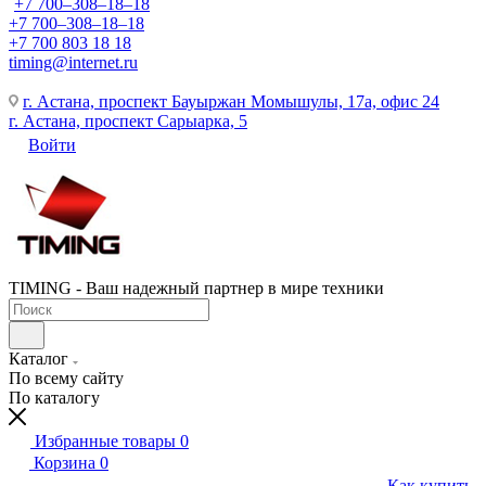
+7 700‒308‒18‒18
+7 700‒308‒18‒18
+7 700 803 18 18
timing@internet.ru
г. Астана, проспект Бауыржан Момышулы, 17а, офис 24
г. Астана, проспект Сарыарка, 5
Войти
TIMING - Ваш надежный партнер в мире техники
Каталог
По всему сайту
По каталогу
Избранные товары
0
Корзина
0
Как купить