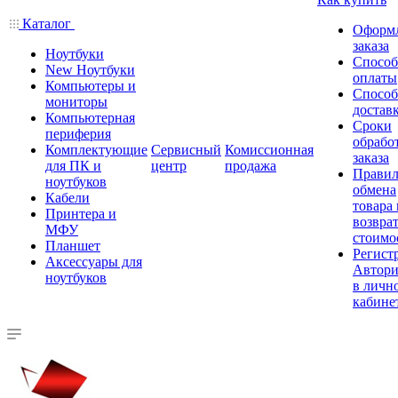
Каталог
Оформ
заказа
Ноутбуки
Спосо
New Ноутбуки
оплаты
Компьютеры и
Спосо
мониторы
достав
Компьютерная
Сроки
периферия
обрабо
Комплектующие
Сервисный
Комиссионная
заказа
для ПК и
центр
продажа
Правил
ноутбуков
обмена
Кабели
товара
Принтера и
возврат
МФУ
стоимо
Планшет
Регист
Аксессуары для
Автори
ноутбуков
в личн
кабине