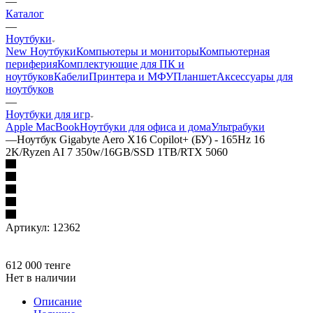
—
Каталог
—
Ноутбуки
New Ноутбуки
Компьютеры и мониторы
Компьютерная
периферия
Комплектующие для ПК и
ноутбуков
Кабели
Принтера и МФУ
Планшет
Аксессуары для
ноутбуков
—
Ноутбуки для игр
Apple MacBook
Ноутбуки для офиса и дома
Ультрабуки
—
Ноутбук Gigabyte Aero X16 Copilot+ (БУ) - 165Hz 16
2K/Ryzen AI 7 350w/16GB/SSD 1TB/RTX 5060
Артикул:
12362
612 000
тенге
Нет в наличии
Описание