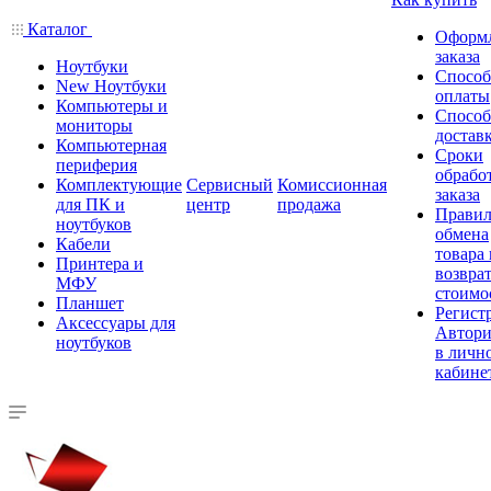
Каталог
Оформ
заказа
Ноутбуки
Спосо
New Ноутбуки
оплаты
Компьютеры и
Спосо
мониторы
достав
Компьютерная
Сроки
периферия
обрабо
Комплектующие
Сервисный
Комиссионная
заказа
для ПК и
центр
продажа
Правил
ноутбуков
обмена
Кабели
товара
Принтера и
возврат
МФУ
стоимо
Планшет
Регист
Аксессуары для
Автори
ноутбуков
в личн
кабине