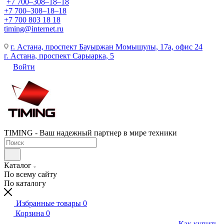
+7 700‒308‒18‒18
+7 700‒308‒18‒18
+7 700 803 18 18
timing@internet.ru
г. Астана, проспект Бауыржан Момышулы, 17а, офис 24
г. Астана, проспект Сарыарка, 5
Войти
TIMING - Ваш надежный партнер в мире техники
Каталог
По всему сайту
По каталогу
Избранные товары
0
Корзина
0
Как купить