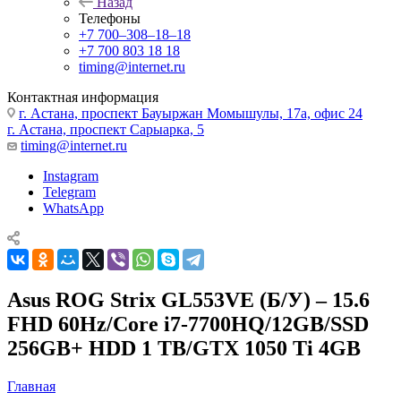
Назад
Телефоны
+7 700‒308‒18‒18
+7 700 803 18 18
timing@internet.ru
Контактная информация
г. Астана, проспект Бауыржан Момышулы, 17а, офис 24
г. Астана, проспект Сарыарка, 5
timing@internet.ru
Instagram
Telegram
WhatsApp
Asus ROG Strix GL553VE (Б/У) – 15.6
FHD 60Hz/Core i7-7700HQ/12GB/SSD
256GB+ HDD 1 TB/GTX 1050 Ti 4GB
Главная