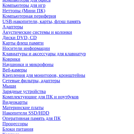
Компьютеры для игр
Неттопы (Мини ПК)
Компьютерная периферия
USB-накопители, карты, флэш память
Адаптеры
Акустические системы и колонки
Диски DVD, CD
Карты флеш памяти
Носители информации
Клавиатуры и аксессуары для клавиатур
Коврики
Наушники и микрофоны
Веб-камеры
Крепления для мониторов, кронштейны
Сетевые фильтры, адаптеры
Мыши
Зарядные устройства
Комплектующие для ПК и ноутбуков
Видеокарты
Материнские платы
Накопители SSD/HDD
Оперативная память для ПК
Процессоры
Блоки питания