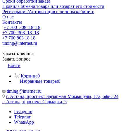
Сроки обработки заказа
Правила обмена товара или возврат его стоимости
Регистрация/Авторизация в личном кабинете
О нас
Контакты
+7 700‒308‒18‒18
+7 700‒308‒18‒18
+7 700 803 18 18
timing@internet.ru
Заказать звонок
Задать вопрос
Войти
Корзина
0
Избранные товары
0
timing@internet.ru
г. Астана, проспект Бауыржан Момышулы, 17а, офис 24
г. Астана, проспект Сарыарка, 5
Instagram
Telegram
WhatsApp