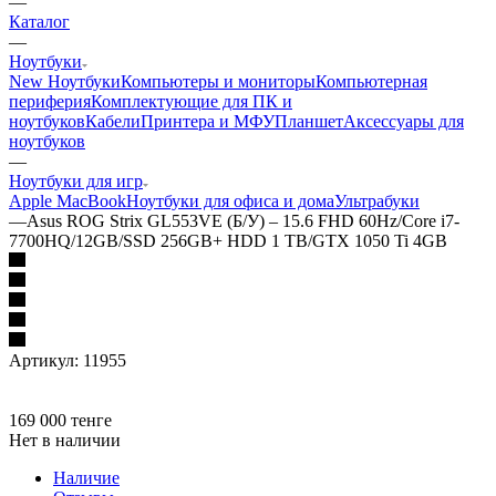
—
Каталог
—
Ноутбуки
New Ноутбуки
Компьютеры и мониторы
Компьютерная
периферия
Комплектующие для ПК и
ноутбуков
Кабели
Принтера и МФУ
Планшет
Аксессуары для
ноутбуков
—
Ноутбуки для игр
Apple MacBook
Ноутбуки для офиса и дома
Ультрабуки
—
Asus ROG Strix GL553VE (Б/У) – 15.6 FHD 60Hz/Core i7-
7700HQ/12GB/SSD 256GB+ HDD 1 TB/GTX 1050 Ti 4GB
Артикул:
11955
169 000
тенге
Нет в наличии
Наличие