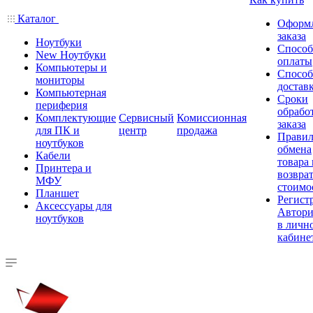
Каталог
Оформ
заказа
Ноутбуки
Спосо
New Ноутбуки
оплаты
Компьютеры и
Спосо
мониторы
достав
Компьютерная
Сроки
периферия
обрабо
Комплектующие
Сервисный
Комиссионная
заказа
для ПК и
центр
продажа
Правил
ноутбуков
обмена
Кабели
товара
Принтера и
возврат
МФУ
стоимо
Планшет
Регист
Аксессуары для
Автори
ноутбуков
в личн
кабине