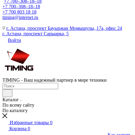
+7 700‒308‒18‒18
+7 700‒308‒18‒18
+7 700 803 18 18
timing@internet.ru
г. Астана, проспект Бауыржан Момышулы, 17а, офис 24
г. Астана, проспект Сарыарка, 5
Войти
TIMING - Ваш надежный партнер в мире техники
Каталог
По всему сайту
По каталогу
Избранные товары
0
Корзина
0
Как купить