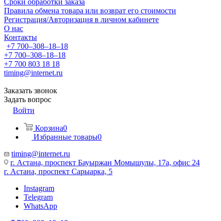
Сроки обработки заказа
Правила обмена товара или возврат его стоимости
Регистрация/Авторизация в личном кабинете
О нас
Контакты
+7 700‒308‒18‒18
+7 700‒308‒18‒18
+7 700 803 18 18
timing@internet.ru
Заказать звонок
Задать вопрос
Войти
Корзина
0
Избранные товары
0
timing@internet.ru
г. Астана, проспект Бауыржан Момышулы, 17а, офис 24
г. Астана, проспект Сарыарка, 5
Instagram
Telegram
WhatsApp