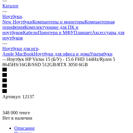
—
Каталог
—
Ноутбуки
New Ноутбуки
Компьютеры и мониторы
Компьютерная
периферия
Комплектующие для ПК и
ноутбуков
Кабели
Принтера и МФУ
Планшет
Аксессуары для
ноутбуков
—
Ноутбуки для игр
Apple MacBook
Ноутбуки для офиса и дома
Ультрабуки
—
Ноутбук HP Victus 15 (Б/У) - 15.6 FHD 144Hz/Ryzen 5
8645HS/16GB/SSD 512GB/RTX 3050 6GB
Артикул:
12137
348 000
тенге
Нет в наличии
Описание