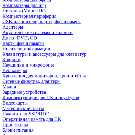
Компьютеры для игр
Неттопы (Мини ПК)
Компьютерная периферия
USB-накопители, карты, флэш память
Адаптеры
Акустические системы и колонки
Диски DVD, CD
Карты флеш памяти
Носители информации
Клавиатуры и аксессуары для клавиатур
Коврики
Наушники и микрофоны
Веб-камеры
Крепления для мониторов, кронштейны
Сетевые фильтры, адаптеры
Мыши
Зарядные устройства
Комплектующие для ПК и ноутбуков
Видеокарты
Материнские платы
Накопители SSD/HDD
Оперативная память для ПК
Процессоры
Блоки питания