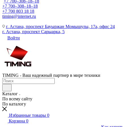
+7 700‒308‒18‒18
+7 700‒308‒18‒18
+7 700 803 18 18
timing@internet.ru
г. Астана, проспект Бауыржан Момышулы, 17а, офис 24
г. Астана, проспект Сарыарка, 5
Войти
TIMING - Ваш надежный партнер в мире техники
Каталог
По всему сайту
По каталогу
Избранные товары
0
Корзина
0
Как купить