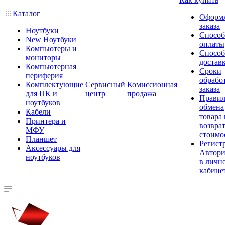
Каталог
Оформ
заказа
Ноутбуки
Спосо
New Ноутбуки
оплаты
Компьютеры и
Спосо
мониторы
достав
Компьютерная
Сроки
периферия
обрабо
Комплектующие
Сервисный
Комиссионная
заказа
для ПК и
центр
продажа
Правил
ноутбуков
обмена
Кабели
товара
Принтера и
возврат
МФУ
стоимо
Планшет
Регист
Аксессуары для
Автори
ноутбуков
в личн
кабине