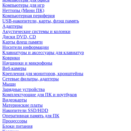
Компьютеры для игр
Неттопы (Мини ПК)
Компьютерная периферия
USB-накопители, карты, флэш память
Адаптеры
Акустические системы и колонки
Диски DVD, CD
Карты флеш памяти
Носители информации
Клавиатуры и аксессуары для клавиатур
Коврики
Наушники и микрофоны
Веб-камеры
Крепления для мониторов, кронштейны
Сетевые фильтры, адаптеры
Мыши
Зарядные устройства
Комплектующие для ПК и ноутбуков
Видеокарты
Материнские платы
Накопители SSD/HDD
Оперативная память для ПК
Процессоры
Блоки питания