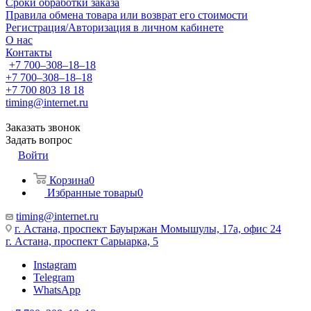
Сроки обработки заказа
Правила обмена товара или возврат его стоимости
Регистрация/Авторизация в личном кабинете
О нас
Контакты
+7 700‒308‒18‒18
+7 700‒308‒18‒18
+7 700 803 18 18
timing@internet.ru
Заказать звонок
Задать вопрос
Войти
Корзина
0
Избранные товары
0
timing@internet.ru
г. Астана, проспект Бауыржан Момышулы, 17а, офис 24
г. Астана, проспект Сарыарка, 5
Instagram
Telegram
WhatsApp