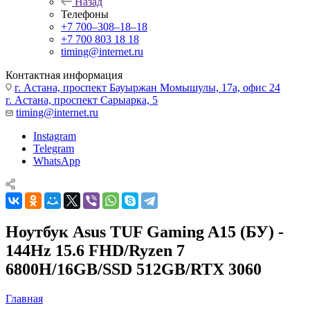
Назад
Телефоны
+7 700‒308‒18‒18
+7 700 803 18 18
timing@internet.ru
Контактная информация
г. Астана, проспект Бауыржан Момышулы, 17а, офис 24
г. Астана, проспект Сарыарка, 5
timing@internet.ru
Instagram
Telegram
WhatsApp
Ноутбук Asus TUF Gaming A15 (БУ) -
144Hz 15.6 FHD/Ryzen 7
6800H/16GB/SSD 512GB/RTX 3060
Главная