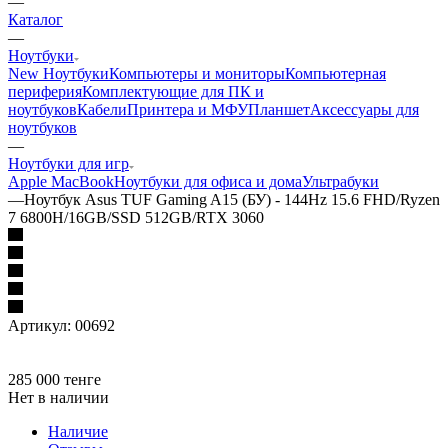
—
Каталог
—
Ноутбуки
New Ноутбуки
Компьютеры и мониторы
Компьютерная
периферия
Комплектующие для ПК и
ноутбуков
Кабели
Принтера и МФУ
Планшет
Аксессуары для
ноутбуков
—
Ноутбуки для игр
Apple MacBook
Ноутбуки для офиса и дома
Ультрабуки
—
Ноутбук Asus TUF Gaming A15 (БУ) - 144Hz 15.6 FHD/Ryzen
7 6800H/16GB/SSD 512GB/RTX 3060
Артикул:
00692
285 000
тенге
Нет в наличии
Наличие