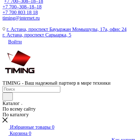
+7 700‒308‒18‒18
+7 700‒308‒18‒18
+7 700 803 18 18
timing@internet.ru
г. Астана, проспект Бауыржан Момышулы, 17а, офис 24
г. Астана, проспект Сарыарка, 5
Войти
TIMING - Ваш надежный партнер в мире техники
Каталог
По всему сайту
По каталогу
Избранные товары
0
Корзина
0
Как купить