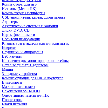
Компьютеры для игр
Неттопы (Мини ПК)
Компьютерная периферия
USB-накопители, карты, флэш память
Адаптеры
Акустические системы и колонки
Диски DVD, CD
Карты флеш памяти
Носители информации
Клавиатуры и аксессуары для клавиатур
Коврики
Наушники и микрофоны
Веб-камеры
Крепления для мониторов, кронштейны
Сетевые фильтры, адаптеры
Мыши
Зарядные устройства
Комплектующие для ПК и ноутбуков
Видеокарты
Материнские платы
Накопители SSD/HDD
Оперативная память для ПК
Процессоры
Блоки питания