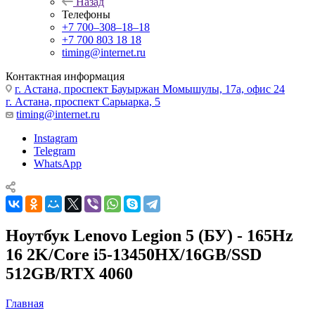
Назад
Телефоны
+7 700‒308‒18‒18
+7 700 803 18 18
timing@internet.ru
Контактная информация
г. Астана, проспект Бауыржан Момышулы, 17а, офис 24
г. Астана, проспект Сарыарка, 5
timing@internet.ru
Instagram
Telegram
WhatsApp
Ноутбук Lenovo Legion 5 (БУ) - 165Hz
16 2K/Core i5-13450HX/16GB/SSD
512GB/RTX 4060
Главная