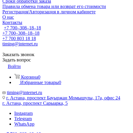
Сроки обработки заказа
Правила обмена товара или возврат его стоимости
Регистрация/Авторизация в личном кабинете
О нас
Контакты
+7 700‒308‒18‒18
+7 700‒308‒18‒18
+7 700 803 18 18
timing@internet.ru
Заказать звонок
Задать вопрос
Войти
Корзина
0
Избранные товары
0
timing@internet.ru
г. Астана, проспект Бауыржан Момышулы, 17а, офис 24
г. Астана, проспект Сарыарка, 5
Instagram
Telegram
WhatsApp