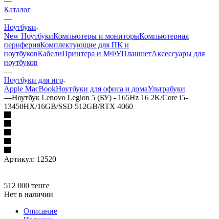
—
Каталог
—
Ноутбуки
New Ноутбуки
Компьютеры и мониторы
Компьютерная
периферия
Комплектующие для ПК и
ноутбуков
Кабели
Принтера и МФУ
Планшет
Аксессуары для
ноутбуков
—
Ноутбуки для игр
Apple MacBook
Ноутбуки для офиса и дома
Ультрабуки
—
Ноутбук Lenovo Legion 5 (БУ) - 165Hz 16 2K/Core i5-
13450HX/16GB/SSD 512GB/RTX 4060
Артикул:
12520
512 000
тенге
Нет в наличии
Описание