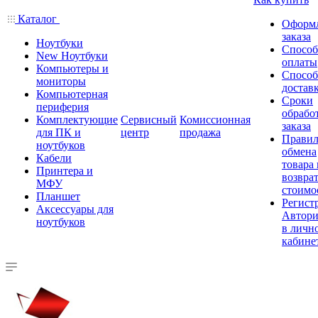
Каталог
Оформ
заказа
Ноутбуки
Спосо
New Ноутбуки
оплаты
Компьютеры и
Спосо
мониторы
достав
Компьютерная
Сроки
периферия
обрабо
Комплектующие
Сервисный
Комиссионная
заказа
для ПК и
центр
продажа
Правил
ноутбуков
обмена
Кабели
товара
Принтера и
возврат
МФУ
стоимо
Планшет
Регист
Аксессуары для
Автори
ноутбуков
в личн
кабине