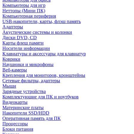
Компьютеры для игр
Неттопы (Мини ПК)
Компьютерная периферия
USB-накопители, карты, флэш память
Адаптеры
Акустические системы и колонки
Диски DVD, CD
Карты флеш памяти
Носители информации
Клавиатуры и аксессуары для клавиатур
Коврики
Наушники и микрофоны
Веб-камеры
Крепления для мониторов, кронштейны
Сетевые фильтры, адаптеры
Мыши
Зарядные устройства
Комплектующие для ПК и ноутбуков
Видеокарты
Материнские платы
Накопители SSD/HDD
Оперативная память для ПК
Процессоры
Блоки питания