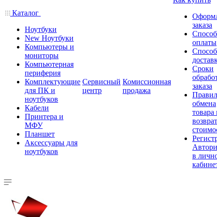
Каталог
Оформ
заказа
Ноутбуки
Спосо
New Ноутбуки
оплаты
Компьютеры и
Спосо
мониторы
достав
Компьютерная
Сроки
периферия
обрабо
Комплектующие
Сервисный
Комиссионная
заказа
для ПК и
центр
продажа
Правил
ноутбуков
обмена
Кабели
товара
Принтера и
возврат
МФУ
стоимо
Планшет
Регист
Аксессуары для
Автори
ноутбуков
в личн
кабине