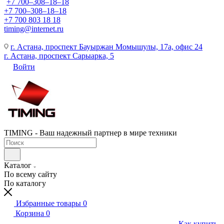
+7 700‒308‒18‒18
+7 700‒308‒18‒18
+7 700 803 18 18
timing@internet.ru
г. Астана, проспект Бауыржан Момышулы, 17а, офис 24
г. Астана, проспект Сарыарка, 5
Войти
TIMING - Ваш надежный партнер в мире техники
Каталог
По всему сайту
По каталогу
Избранные товары
0
Корзина
0
Как купить