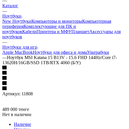
—
Каталог
—
Ноутбуки
New Ноутбуки
Компьютеры и мониторы
Компьютерная
периферия
Комплектующие для ПК и
ноутбуков
Кабели
Принтера и МФУ
Планшет
Аксессуары для
ноутбуков
—
Ноутбуки для игр
Apple MacBook
Ноутбуки для офиса и дома
Ультрабуки
—
Ноутбук MSI Katana 15 B13V - 15.6 FHD 144Hz/Core i7-
13620H/16GB/SSD 1TB/RTX 4060 (Б/У)
Артикул:
11808
489 000
тенге
Нет в наличии
Наличие