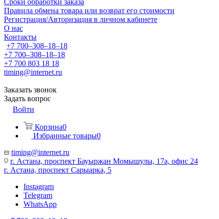
Сроки обработки заказа
Правила обмена товара или возврат его стоимости
Регистрация/Авторизация в личном кабинете
О нас
Контакты
+7 700‒308‒18‒18
+7 700‒308‒18‒18
+7 700 803 18 18
timing@internet.ru
Заказать звонок
Задать вопрос
Войти
Корзина
0
Избранные товары
0
timing@internet.ru
г. Астана, проспект Бауыржан Момышулы, 17а, офис 24
г. Астана, проспект Сарыарка, 5
Instagram
Telegram
WhatsApp