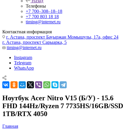
Назад
Телефоны
+7 700‒308‒18‒18
+7 700 803 18 18
timing@internet.ru
Контактная информация
г. Астана, проспект Бауыржан Момышулы, 17а, офис 24
г. Астана, проспект Сарыарка, 5
timing@internet.ru
Instagram
Telegram
WhatsApp
Ноутбук Acer Nitro V15 (Б/У) - 15.6
FHD 144Hz/Ryzen 7 7735HS/16GB/SSD
1TB/RTX 4050
Главная