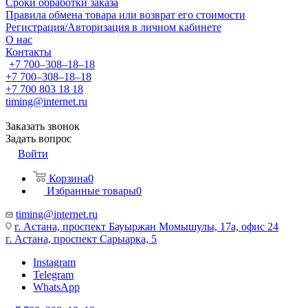
Сроки обработки заказа
Правила обмена товара или возврат его стоимости
Регистрация/Авторизация в личном кабинете
О нас
Контакты
+7 700‒308‒18‒18
+7 700‒308‒18‒18
+7 700 803 18 18
timing@internet.ru
Заказать звонок
Задать вопрос
Войти
Корзина
0
Избранные товары
0
timing@internet.ru
г. Астана, проспект Бауыржан Момышулы, 17а, офис 24
г. Астана, проспект Сарыарка, 5
Instagram
Telegram
WhatsApp