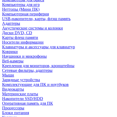
Компьютеры для игр
Неттопы (Мини ПК)
Компьютерная периферия
USB-накопители, карты, флэш память
Адаптеры
Акустические системы и колонки
Диски DVD, CD
Карты флеш памяти
Носители информации
Клавиатуры и аксессуары для клавиатур
Коврики
Наушники и микрофоны
Веб-камеры
Крепления для мониторов, кронштейны
Сетевые фильтры, адаптеры
Мыши
Зарядные устройства
Комплектующие для ПК и ноутбуков
Видеокарты
Материнские платы
Накопители SSD/HDD
Оперативная память для ПК
Процессоры
Блоки питания