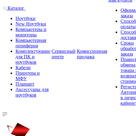
Каталог
Оформ
заказа
Ноутбуки
Спосо
New Ноутбуки
оплаты
Компьютеры и
Спосо
мониторы
достав
Компьютерная
Сроки
периферия
обрабо
Комплектующие
Сервисный
Комиссионная
заказа
для ПК и
центр
продажа
Правил
ноутбуков
обмена
Кабели
товара
Принтера и
возврат
МФУ
стоимо
Планшет
Регист
Аксессуары для
Автори
ноутбуков
в личн
кабине