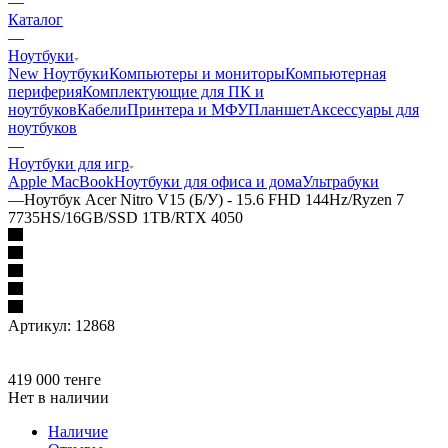
—
Каталог
—
Ноутбуки
New Ноутбуки
Компьютеры и мониторы
Компьютерная
периферия
Комплектующие для ПК и
ноутбуков
Кабели
Принтера и МФУ
Планшет
Аксессуары для
ноутбуков
—
Ноутбуки для игр
Apple MacBook
Ноутбуки для офиса и дома
Ультрабуки
—
Ноутбук Acer Nitro V15 (Б/У) - 15.6 FHD 144Hz/Ryzen 7
7735HS/16GB/SSD 1TB/RTX 4050
Артикул:
12868
419 000
тенге
Нет в наличии
Наличие