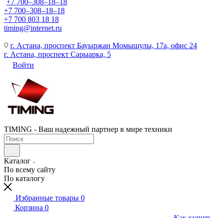
+7 700‒308‒18‒18
+7 700‒308‒18‒18
+7 700 803 18 18
timing@internet.ru
г. Астана, проспект Бауыржан Момышулы, 17а, офис 24
г. Астана, проспект Сарыарка, 5
Войти
TIMING - Ваш надежный партнер в мире техники
Каталог
По всему сайту
По каталогу
Избранные товары
0
Корзина
0
Как купить