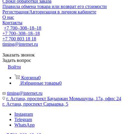
Сроки обработки заказа
Правила обмена товара или возврат его стоимости
Регистрация/Авторизация в личном кабинете
О нас
Контакты
+7 700‒308‒18‒18
+7 700‒308‒18‒18
+7 700 803 18 18
timing@internet.ru
Заказать звонок
Задать вопрос
Войти
Корзина
0
Избранные товары
0
timing@internet.ru
г. Астана, проспект Бауыржан Момышулы, 17а, офис 24
г. Астана, проспект Сарыарка, 5
Instagram
Telegram
WhatsApp