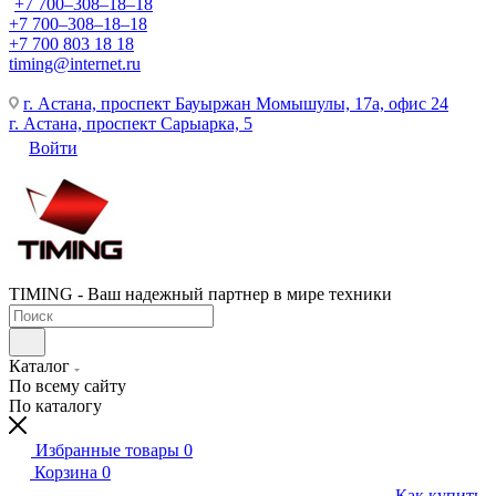
+7 700‒308‒18‒18
+7 700‒308‒18‒18
+7 700 803 18 18
timing@internet.ru
г. Астана, проспект Бауыржан Момышулы, 17а, офис 24
г. Астана, проспект Сарыарка, 5
Войти
TIMING - Ваш надежный партнер в мире техники
Каталог
По всему сайту
По каталогу
Избранные товары
0
Корзина
0
Как купить