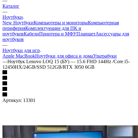
—
Каталог
—
Ноутбуки
New Ноутбуки
Компьютеры и мониторы
Компьютерная
периферия
Комплектующие для ПК и
ноутбуков
Кабели
Принтера и МФУ
Планшет
Аксессуары для
ноутбуков
—
Ноутбуки для игр
Apple MacBook
Ноутбуки для офиса и дома
Ультрабуки
—
Ноутбук Lenovo LOQ 15 (БУ) — 15.6 FHD 144Hz /Core i5-
12450HX/24GB/SSD 512GB/RTX 3050 6GB
Артикул:
13301