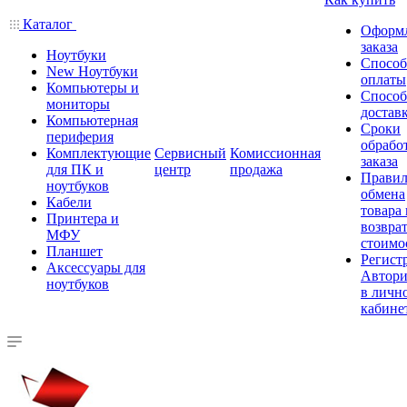
Каталог
Оформ
заказа
Ноутбуки
Спосо
New Ноутбуки
оплаты
Компьютеры и
Спосо
мониторы
достав
Компьютерная
Сроки
периферия
обрабо
Комплектующие
Сервисный
Комиссионная
заказа
для ПК и
центр
продажа
Правил
ноутбуков
обмена
Кабели
товара
Принтера и
возврат
МФУ
стоимо
Планшет
Регист
Аксессуары для
Автори
ноутбуков
в личн
кабине