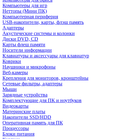
Компьютеры для игр
Неттопы (Мини ПК)
Компьютерная периферия
USB-накопители, карты, флэш память
Адаптеры
Акустические системы и колонки
Диски DVD, CD
Карты флеш памяти
Носители информации
Клавиатуры и аксессуары для клавиатур
Коврики
Наушники и микрофоны
Веб-камеры
Крепления для мониторов, кронштейны
Сетевые фильтры, адаптеры
Мыши
Зарядные устройства
Комплектующие для ПК и ноутбуков
Видеокарты
Материнские платы
Накопители SSD/HDD
Оперативная память для ПК
Процессоры
Блоки питания