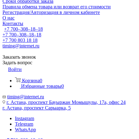
Сроки обработки заказа
Правила обмена товара или возврат его стоимости
Регистрация/Авторизация в личном кабинете
О нас
Контакты
+7 700‒308‒18‒18
+7 700‒308‒18‒18
+7 700 803 18 18
timing@internet.ru
Заказать звонок
Задать вопрос
Войти
Корзина
0
Избранные товары
0
timing@internet.ru
г. Астана, проспект Бауыржан Момышулы, 17а, офис 24
г. Астана, проспект Сарыарка, 5
Instagram
Telegram
WhatsApp