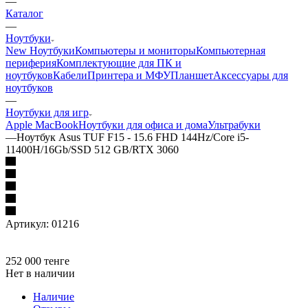
—
Каталог
—
Ноутбуки
New Ноутбуки
Компьютеры и мониторы
Компьютерная
периферия
Комплектующие для ПК и
ноутбуков
Кабели
Принтера и МФУ
Планшет
Аксессуары для
ноутбуков
—
Ноутбуки для игр
Apple MacBook
Ноутбуки для офиса и дома
Ультрабуки
—
Ноутбук Asus TUF F15 - 15.6 FHD 144Hz/Core i5-
11400H/16Gb/SSD 512 GB/RTX 3060
Артикул:
01216
252 000
тенге
Нет в наличии
Наличие