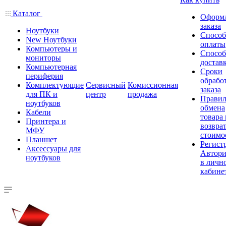
Каталог
Оформ
заказа
Ноутбуки
Спосо
New Ноутбуки
оплаты
Компьютеры и
Спосо
мониторы
достав
Компьютерная
Сроки
периферия
обрабо
Комплектующие
Сервисный
Комиссионная
заказа
для ПК и
центр
продажа
Правил
ноутбуков
обмена
Кабели
товара
Принтера и
возврат
МФУ
стоимо
Планшет
Регист
Аксессуары для
Автори
ноутбуков
в личн
кабине