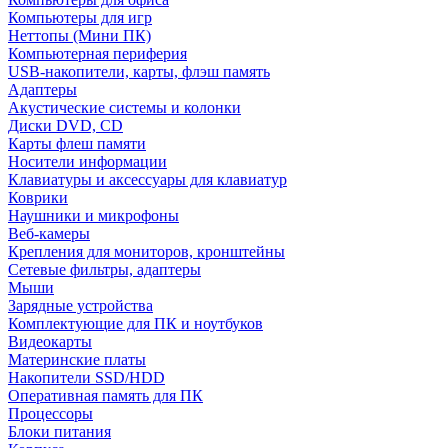
Компьютеры для игр
Неттопы (Мини ПК)
Компьютерная периферия
USB-накопители, карты, флэш память
Адаптеры
Акустические системы и колонки
Диски DVD, CD
Карты флеш памяти
Носители информации
Клавиатуры и аксессуары для клавиатур
Коврики
Наушники и микрофоны
Веб-камеры
Крепления для мониторов, кронштейны
Сетевые фильтры, адаптеры
Мыши
Зарядные устройства
Комплектующие для ПК и ноутбуков
Видеокарты
Материнские платы
Накопители SSD/HDD
Оперативная память для ПК
Процессоры
Блоки питания