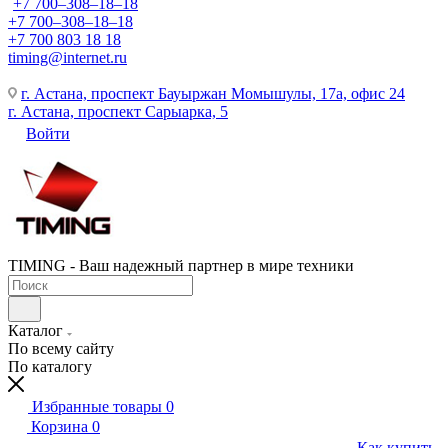
+7 700‒308‒18‒18
+7 700‒308‒18‒18
+7 700 803 18 18
timing@internet.ru
г. Астана, проспект Бауыржан Момышулы, 17а, офис 24
г. Астана, проспект Сарыарка, 5
Войти
TIMING - Ваш надежный партнер в мире техники
Каталог
По всему сайту
По каталогу
Избранные товары
0
Корзина
0
Как купить