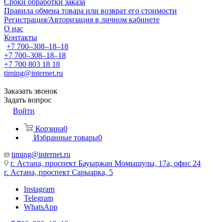
Сроки обработки заказа
Правила обмена товара или возврат его стоимости
Регистрация/Авторизация в личном кабинете
О нас
Контакты
+7 700‒308‒18‒18
+7 700‒308‒18‒18
+7 700 803 18 18
timing@internet.ru
Заказать звонок
Задать вопрос
Войти
Корзина
0
Избранные товары
0
timing@internet.ru
г. Астана, проспект Бауыржан Момышулы, 17а, офис 24
г. Астана, проспект Сарыарка, 5
Instagram
Telegram
WhatsApp