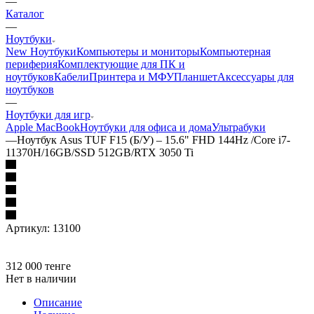
—
Каталог
—
Ноутбуки
New Ноутбуки
Компьютеры и мониторы
Компьютерная
периферия
Комплектующие для ПК и
ноутбуков
Кабели
Принтера и МФУ
Планшет
Аксессуары для
ноутбуков
—
Ноутбуки для игр
Apple MacBook
Ноутбуки для офиса и дома
Ультрабуки
—
Ноутбук Asus TUF F15 (Б/У) – 15.6" FHD 144Hz /Core i7-
11370H/16GB/SSD 512GB/RTX 3050 Ti
Артикул:
13100
312 000
тенге
Нет в наличии
Описание