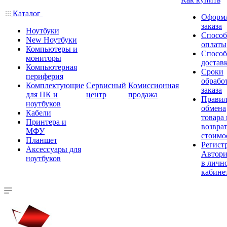
Каталог
Оформ
заказа
Ноутбуки
Спосо
New Ноутбуки
оплаты
Компьютеры и
Спосо
мониторы
достав
Компьютерная
Сроки
периферия
обрабо
Комплектующие
Сервисный
Комиссионная
заказа
для ПК и
центр
продажа
Правил
ноутбуков
обмена
Кабели
товара
Принтера и
возврат
МФУ
стоимо
Планшет
Регист
Аксессуары для
Автори
ноутбуков
в личн
кабине