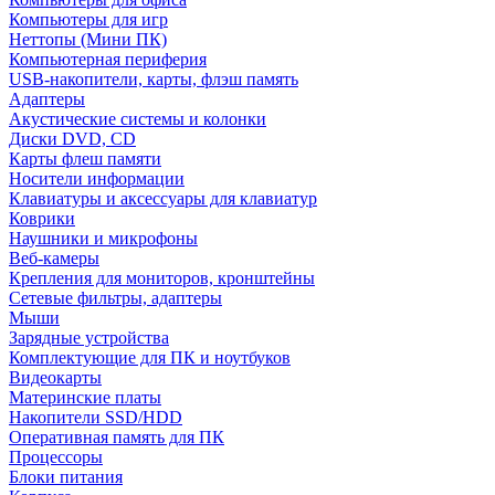
Компьютеры для игр
Неттопы (Мини ПК)
Компьютерная периферия
USB-накопители, карты, флэш память
Адаптеры
Акустические системы и колонки
Диски DVD, CD
Карты флеш памяти
Носители информации
Клавиатуры и аксессуары для клавиатур
Коврики
Наушники и микрофоны
Веб-камеры
Крепления для мониторов, кронштейны
Сетевые фильтры, адаптеры
Мыши
Зарядные устройства
Комплектующие для ПК и ноутбуков
Видеокарты
Материнские платы
Накопители SSD/HDD
Оперативная память для ПК
Процессоры
Блоки питания