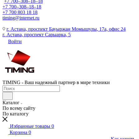
+7 700‒308‒18‒18
+7 700‒308‒18‒18
+7 700 803 18 18
timing@internet.ru
г. Астана, проспект Бауыржан Момышулы, 17а, офис 24
г. Астана, проспект Сарыарка, 5
Войти
TIMING - Ваш надежный партнер в мире техники
Каталог
По всему сайту
По каталогу
Избранные товары
0
Корзина
0
Как купить