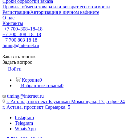
Сроки обработки заказа
Правила обмена товара или возврат его стоимости
Регистрация/Авторизация в личном кабинете
О нас
Контакты
+7 700‒308‒18‒18
+7 700‒308‒18‒18
+7 700 803 18 18
timing@internet.ru
Заказать звонок
Задать вопрос
Войти
Корзина
0
Избранные товары
0
timing@internet.ru
г. Астана, проспект Бауыржан Момышулы, 17а, офис 24
г. Астана, проспект Сарыарка, 5
Instagram
Telegram
WhatsApp