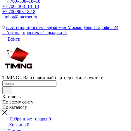
+7 700‒308‒18‒18
+7 700‒308‒18‒18
+7 700 803 18 18
timing@internet.ru
г. Астана, проспект Бауыржан Момышулы, 17а, офис 24
г. Астана, проспект Сарыарка, 5
Войти
TIMING - Ваш надежный партнер в мире техники
Каталог
По всему сайту
По каталогу
Избранные товары
0
Корзина
0
Каталог