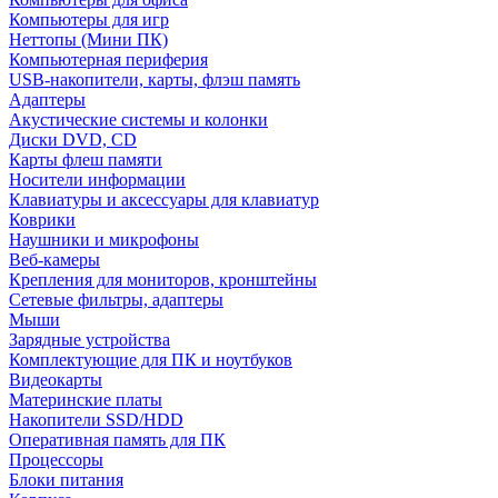
Компьютеры для игр
Неттопы (Мини ПК)
Компьютерная периферия
USB-накопители, карты, флэш память
Адаптеры
Акустические системы и колонки
Диски DVD, CD
Карты флеш памяти
Носители информации
Клавиатуры и аксессуары для клавиатур
Коврики
Наушники и микрофоны
Веб-камеры
Крепления для мониторов, кронштейны
Сетевые фильтры, адаптеры
Мыши
Зарядные устройства
Комплектующие для ПК и ноутбуков
Видеокарты
Материнские платы
Накопители SSD/HDD
Оперативная память для ПК
Процессоры
Блоки питания