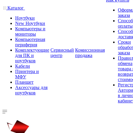
Каталог
Оформ
заказа
Ноутбуки
Спосо
New Ноутбуки
оплаты
Компьютеры и
Спосо
мониторы
достав
Компьютерная
Сроки
периферия
обрабо
Комплектующие
Сервисный
Комиссионная
заказа
для ПК и
центр
продажа
Правил
ноутбуков
обмена
Кабели
товара
Принтера и
возврат
МФУ
стоимо
Планшет
Регист
Аксессуары для
Автори
ноутбуков
в личн
кабине