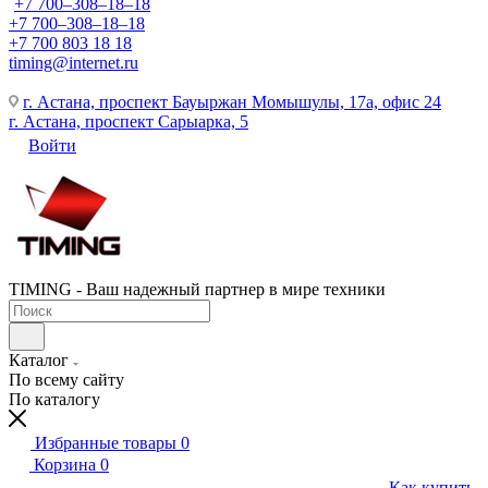
+7 700‒308‒18‒18
+7 700‒308‒18‒18
+7 700 803 18 18
timing@internet.ru
г. Астана, проспект Бауыржан Момышулы, 17а, офис 24
г. Астана, проспект Сарыарка, 5
Войти
TIMING - Ваш надежный партнер в мире техники
Каталог
По всему сайту
По каталогу
Избранные товары
0
Корзина
0
Как купить