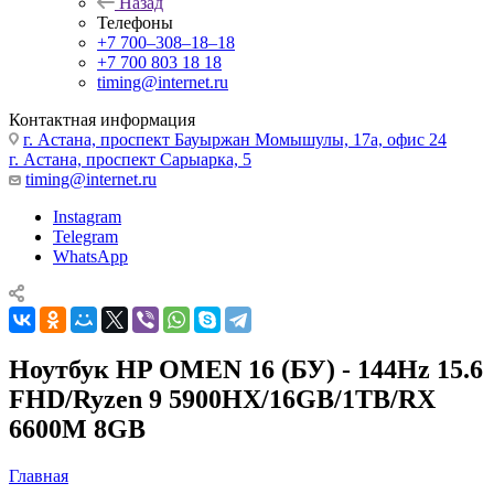
Назад
Телефоны
+7 700‒308‒18‒18
+7 700 803 18 18
timing@internet.ru
Контактная информация
г. Астана, проспект Бауыржан Момышулы, 17а, офис 24
г. Астана, проспект Сарыарка, 5
timing@internet.ru
Instagram
Telegram
WhatsApp
Ноутбук HP OMEN 16 (БУ) - 144Hz 15.6
FHD/Ryzen 9 5900HX/16GB/1TB/RX
6600M 8GB
Главная