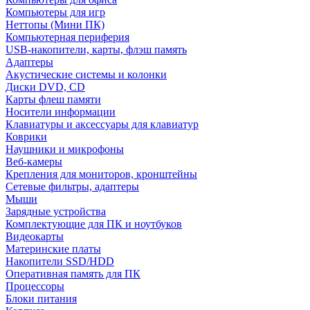
Компьютеры для игр
Неттопы (Мини ПК)
Компьютерная периферия
USB-накопители, карты, флэш память
Адаптеры
Акустические системы и колонки
Диски DVD, CD
Карты флеш памяти
Носители информации
Клавиатуры и аксессуары для клавиатур
Коврики
Наушники и микрофоны
Веб-камеры
Крепления для мониторов, кронштейны
Сетевые фильтры, адаптеры
Мыши
Зарядные устройства
Комплектующие для ПК и ноутбуков
Видеокарты
Материнские платы
Накопители SSD/HDD
Оперативная память для ПК
Процессоры
Блоки питания