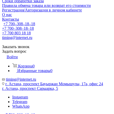
Сроки обработки заказа
Правила обмена товара или возврат его стоимости
Регистрация/Авторизация в личном кабинете
О нас
Контакты
+7 700‒308‒18‒18
+7 700‒308‒18‒18
+7 700 803 18 18
timing@internet.ru
Заказать звонок
Задать вопрос
Войти
Корзина
0
Избранные товары
0
timing@internet.ru
г. Астана, проспект Бауыржан Момышулы, 17а, офис 24
г. Астана, проспект Сарыарка, 5
Instagram
Telegram
WhatsApp