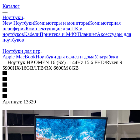
—
Каталог
—
Ноутбуки
New Ноутбуки
Компьютеры и мониторы
Компьютерная
периферия
Комплектующие для ПК и
ноутбуков
Кабели
Принтера и МФУ
Планшет
Аксессуары для
ноутбуков
—
Ноутбуки для игр
Apple MacBook
Ноутбуки для офиса и дома
Ультрабуки
—
Ноутбук HP OMEN 16 (БУ) - 144Hz 15.6 FHD/Ryzen 9
5900HX/16GB/1TB/RX 6600M 8GB
Артикул:
13320