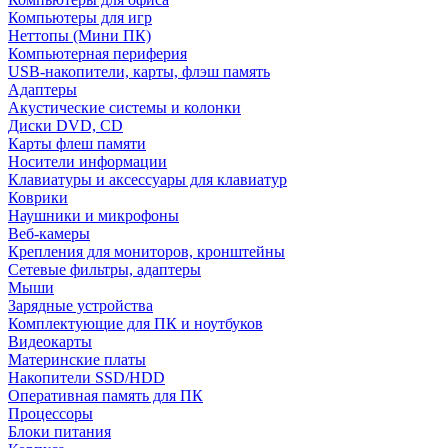
Компьютеры для игр
Неттопы (Мини ПК)
Компьютерная периферия
USB-накопители, карты, флэш память
Адаптеры
Акустические системы и колонки
Диски DVD, CD
Карты флеш памяти
Носители информации
Клавиатуры и аксессуары для клавиатур
Коврики
Наушники и микрофоны
Веб-камеры
Крепления для мониторов, кронштейны
Сетевые фильтры, адаптеры
Мыши
Зарядные устройства
Комплектующие для ПК и ноутбуков
Видеокарты
Материнские платы
Накопители SSD/HDD
Оперативная память для ПК
Процессоры
Блоки питания