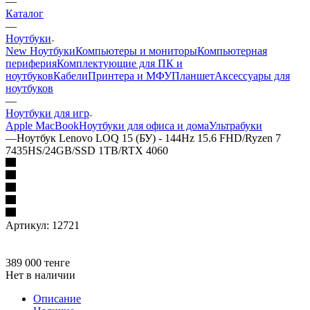
—
Каталог
—
Ноутбуки
New Ноутбуки
Компьютеры и мониторы
Компьютерная
периферия
Комплектующие для ПК и
ноутбуков
Кабели
Принтера и МФУ
Планшет
Аксессуары для
ноутбуков
—
Ноутбуки для игр
Apple MacBook
Ноутбуки для офиса и дома
Ультрабуки
—
Ноутбук Lenovo LOQ 15 (БУ) - 144Hz 15.6 FHD/Ryzen 7
7435HS/24GB/SSD 1TB/RTX 4060
Артикул:
12721
389 000
тенге
Нет в наличии
Описание