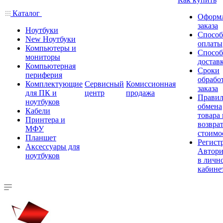
Каталог
Оформ
заказа
Ноутбуки
Спосо
New Ноутбуки
оплаты
Компьютеры и
Спосо
мониторы
достав
Компьютерная
Сроки
периферия
обрабо
Комплектующие
Сервисный
Комиссионная
заказа
для ПК и
центр
продажа
Правил
ноутбуков
обмена
Кабели
товара
Принтера и
возврат
МФУ
стоимо
Планшет
Регист
Аксессуары для
Автори
ноутбуков
в личн
кабине