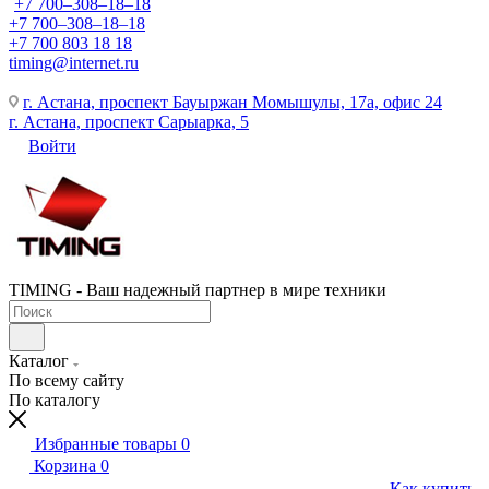
+7 700‒308‒18‒18
+7 700‒308‒18‒18
+7 700 803 18 18
timing@internet.ru
г. Астана, проспект Бауыржан Момышулы, 17а, офис 24
г. Астана, проспект Сарыарка, 5
Войти
TIMING - Ваш надежный партнер в мире техники
Каталог
По всему сайту
По каталогу
Избранные товары
0
Корзина
0
Как купить