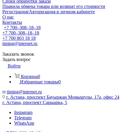
Сроки обработки заказа
Правила обмена товара или возврат его стоимости
Регистрация/Авторизация в личном кабинете
О нас
Контакты
+7 700‒308‒18‒18
+7 700‒308‒18‒18
+7 700 803 18 18
timing@internet.ru
Заказать звонок
Задать вопрос
Войти
Корзина
0
Избранные товары
0
timing@internet.ru
г. Астана, проспект Бауыржан Момышулы, 17а, офис 24
г. Астана, проспект Сарыарка, 5
Instagram
Telegram
WhatsApp