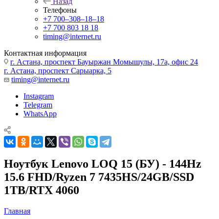
Назад
Телефоны
+7 700‒308‒18‒18
+7 700 803 18 18
timing@internet.ru
Контактная информация
г. Астана, проспект Бауыржан Момышулы, 17а, офис 24
г. Астана, проспект Сарыарка, 5
timing@internet.ru
Instagram
Telegram
WhatsApp
Ноутбук Lenovo LOQ 15 (БУ) - 144Hz
15.6 FHD/Ryzen 7 7435HS/24GB/SSD
1TB/RTX 4060
Главная