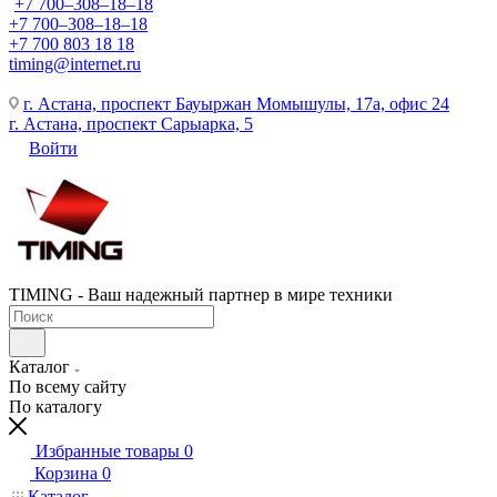
+7 700‒308‒18‒18
+7 700‒308‒18‒18
+7 700 803 18 18
timing@internet.ru
г. Астана, проспект Бауыржан Момышулы, 17а, офис 24
г. Астана, проспект Сарыарка, 5
Войти
TIMING - Ваш надежный партнер в мире техники
Каталог
По всему сайту
По каталогу
Избранные товары
0
Корзина
0
Каталог