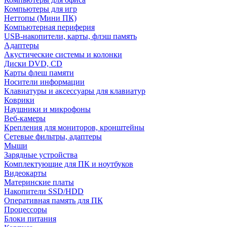
Компьютеры для игр
Неттопы (Мини ПК)
Компьютерная периферия
USB-накопители, карты, флэш память
Адаптеры
Акустические системы и колонки
Диски DVD, CD
Карты флеш памяти
Носители информации
Клавиатуры и аксессуары для клавиатур
Коврики
Наушники и микрофоны
Веб-камеры
Крепления для мониторов, кронштейны
Сетевые фильтры, адаптеры
Мыши
Зарядные устройства
Комплектующие для ПК и ноутбуков
Видеокарты
Материнские платы
Накопители SSD/HDD
Оперативная память для ПК
Процессоры
Блоки питания