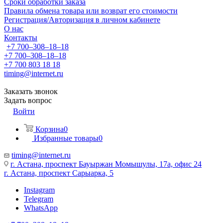
Сроки обработки заказа
Правила обмена товара или возврат его стоимости
Регистрация/Авторизация в личном кабинете
О нас
Контакты
+7 700‒308‒18‒18
+7 700‒308‒18‒18
+7 700 803 18 18
timing@internet.ru
Заказать звонок
Задать вопрос
Войти
Корзина
0
Избранные товары
0
timing@internet.ru
г. Астана, проспект Бауыржан Момышулы, 17а, офис 24
г. Астана, проспект Сарыарка, 5
Instagram
Telegram
WhatsApp