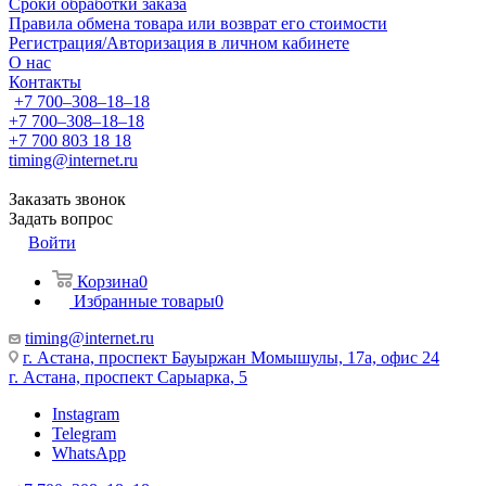
Сроки обработки заказа
Правила обмена товара или возврат его стоимости
Регистрация/Авторизация в личном кабинете
О нас
Контакты
+7 700‒308‒18‒18
+7 700‒308‒18‒18
+7 700 803 18 18
timing@internet.ru
Заказать звонок
Задать вопрос
Войти
Корзина
0
Избранные товары
0
timing@internet.ru
г. Астана, проспект Бауыржан Момышулы, 17а, офис 24
г. Астана, проспект Сарыарка, 5
Instagram
Telegram
WhatsApp