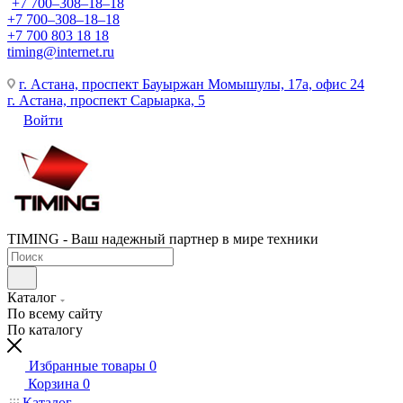
+7 700‒308‒18‒18
+7 700‒308‒18‒18
+7 700 803 18 18
timing@internet.ru
г. Астана, проспект Бауыржан Момышулы, 17а, офис 24
г. Астана, проспект Сарыарка, 5
Войти
TIMING - Ваш надежный партнер в мире техники
Каталог
По всему сайту
По каталогу
Избранные товары
0
Корзина
0
Каталог