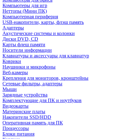
Компьютеры для игр
Неттопы (Мини ПК)
Компьютерная периферия
USB-накопители, карты, флэш память
Адаптеры
Акустические системы и колонки
Диски DVD, CD
Карты флеш памяти
Носители информации
Клавиатуры и аксессуары для клавиатур
Коврики
Наушники и микрофоны
Веб-камеры
Крепления для мониторов, кронштейны
Сетевые фильтры, адаптеры
Мыши
Зарядные устройства
Комплектующие для ПК и ноутбуков
Видеокарты
Материнские платы
Накопители SSD/HDD
Оперативная память для ПК
Процессоры
Блоки питания