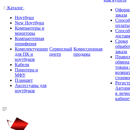
Каталог
Оформ
заказа
Ноутбуки
Спосо
New Ноутбуки
оплаты
Компьютеры и
Спосо
мониторы
достав
Компьютерная
Сроки
периферия
обрабо
Комплектующие
Сервисный
Комиссионная
заказа
для ПК и
центр
продажа
Правил
ноутбуков
обмена
Кабели
товара
Принтера и
возврат
МФУ
стоимо
Планшет
Регист
Аксессуары для
Автори
ноутбуков
в личн
кабине