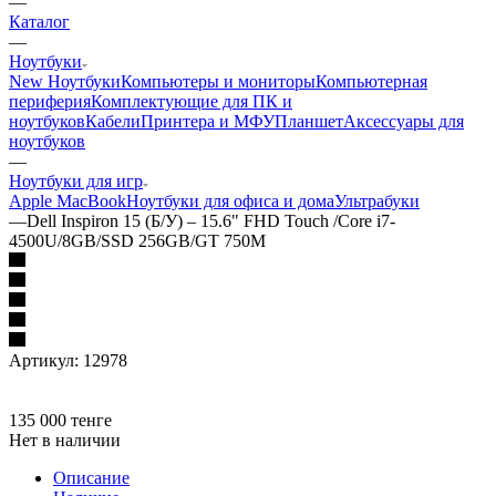
—
Каталог
—
Ноутбуки
New Ноутбуки
Компьютеры и мониторы
Компьютерная
периферия
Комплектующие для ПК и
ноутбуков
Кабели
Принтера и МФУ
Планшет
Аксессуары для
ноутбуков
—
Ноутбуки для игр
Apple MacBook
Ноутбуки для офиса и дома
Ультрабуки
—
Dell Inspiron 15 (Б/У) – 15.6" FHD Touch /Core i7-
4500U/8GB/SSD 256GB/GT 750M
Артикул:
12978
135 000
тенге
Нет в наличии
Описание