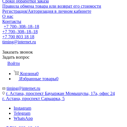
Сроки обработки заказа
Правила обмена товара или возврат его стоимости
Регистрация/Авторизация в личном кабинете
О нас
Контакты
+7 700‒308‒18‒18
+7 700‒308‒18‒18
+7 700 803 18 18
timing@internet.ru
Заказать звонок
Задать вопрос
Войти
Корзина
0
Избранные товары
0
timing@internet.ru
г. Астана, проспект Бауыржан Момышулы, 17а, офис 24
г. Астана, проспект Сарыарка, 5
Instagram
Telegram
WhatsApp