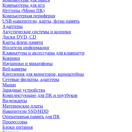
Компьютеры для игр
Неттопы (Мини ПК)
Компьютерная периферия
USB-накопители, карты, флэш память
Адаптеры
Акустические системы и колонки
Диски DVD, CD
Карты флеш памяти
Носители информации
Клавиатуры и аксессуары для клавиатур
Коврики
Наушники и микрофоны
Веб-камеры
Крепления для мониторов, кронштейны
Сетевые фильтры, адаптеры
Мыши
Зарядные устройства
Комплектующие для ПК и ноутбуков
Видеокарты
Материнские платы
Накопители SSD/HDD
Оперативная память для ПК
Процессоры
Блоки питания