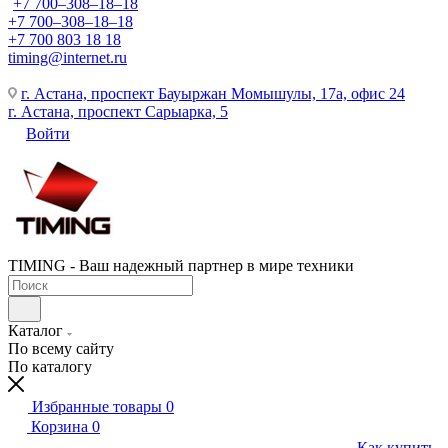
+7 700‒308‒18‒18
+7 700‒308‒18‒18
+7 700 803 18 18
timing@internet.ru
г. Астана, проспект Бауыржан Момышулы, 17а, офис 24
г. Астана, проспект Сарыарка, 5
Войти
TIMING - Ваш надежный партнер в мире техники
Каталог
По всему сайту
По каталогу
Избранные товары
0
Корзина
0
Как купить