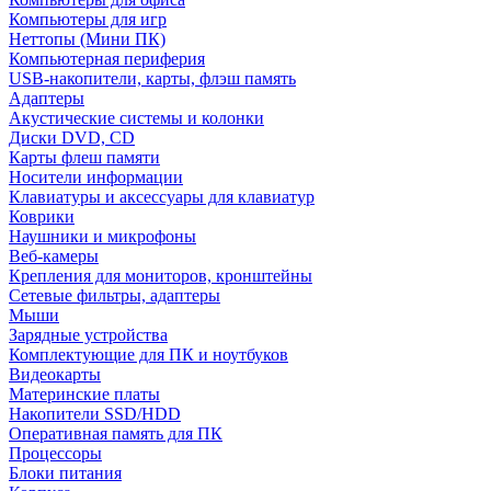
Компьютеры для игр
Неттопы (Мини ПК)
Компьютерная периферия
USB-накопители, карты, флэш память
Адаптеры
Акустические системы и колонки
Диски DVD, CD
Карты флеш памяти
Носители информации
Клавиатуры и аксессуары для клавиатур
Коврики
Наушники и микрофоны
Веб-камеры
Крепления для мониторов, кронштейны
Сетевые фильтры, адаптеры
Мыши
Зарядные устройства
Комплектующие для ПК и ноутбуков
Видеокарты
Материнские платы
Накопители SSD/HDD
Оперативная память для ПК
Процессоры
Блоки питания