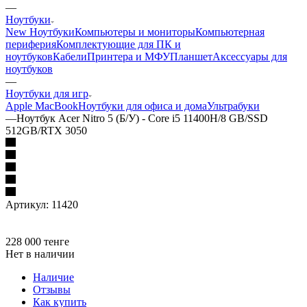
—
Ноутбуки
New Ноутбуки
Компьютеры и мониторы
Компьютерная
периферия
Комплектующие для ПК и
ноутбуков
Кабели
Принтера и МФУ
Планшет
Аксессуары для
ноутбуков
—
Ноутбуки для игр
Apple MacBook
Ноутбуки для офиса и дома
Ультрабуки
—
Ноутбук Acer Nitro 5 (Б/У) - Core i5 11400H/8 GB/SSD
512GB/RTX 3050
Артикул:
11420
228 000
тенге
Нет в наличии
Наличие
Отзывы
Как купить