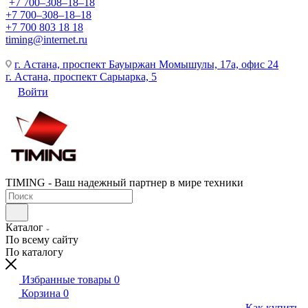
+7 700‒308‒18‒18
+7 700‒308‒18‒18
+7 700 803 18 18
timing@internet.ru
г. Астана, проспект Бауыржан Момышулы, 17а, офис 24
г. Астана, проспект Сарыарка, 5
Войти
TIMING - Ваш надежный партнер в мире техники
Каталог
По всему сайту
По каталогу
Избранные товары
0
Корзина
0
Как купить