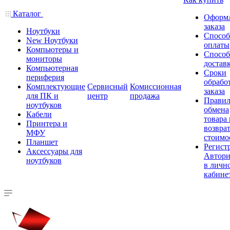
Каталог
Оформ
заказа
Ноутбуки
Спосо
New Ноутбуки
оплаты
Компьютеры и
Спосо
мониторы
достав
Компьютерная
Сроки
периферия
обрабо
Комплектующие
Сервисный
Комиссионная
заказа
для ПК и
центр
продажа
Правил
ноутбуков
обмена
Кабели
товара
Принтера и
возврат
МФУ
стоимо
Планшет
Регист
Аксессуары для
Автори
ноутбуков
в личн
кабине