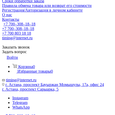
Сроки обработки заказа
Правила обмена товара или возврат его стоимости
Регистрация/Авторизация в личном кабинете
О нас
Контакты
+7 700‒308‒18‒18
+7 700‒308‒18‒18
+7 700 803 18 18
timing@internet.ru
Заказать звонок
Задать вопрос
Войти
Корзина
0
Избранные товары
0
timing@internet.ru
г. Астана, проспект Бауыржан Момышулы, 17а, офис 24
г. Астана, проспект Сарыарка, 5
Instagram
Telegram
WhatsApp