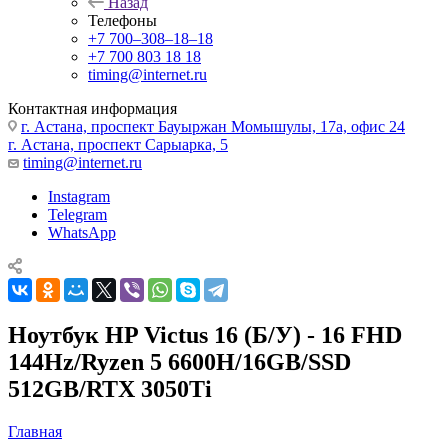
Назад
Телефоны
+7 700‒308‒18‒18
+7 700 803 18 18
timing@internet.ru
Контактная информация
г. Астана, проспект Бауыржан Момышулы, 17а, офис 24
г. Астана, проспект Сарыарка, 5
timing@internet.ru
Instagram
Telegram
WhatsApp
Ноутбук HP Victus 16 (Б/У) - 16 FHD
144Hz/Ryzen 5 6600H/16GB/SSD
512GB/RTX 3050Ti
Главная