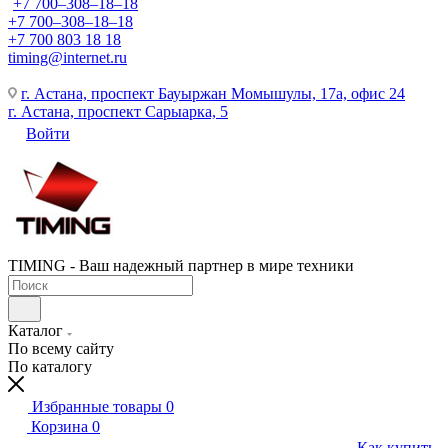
+7 700‒308‒18‒18
+7 700‒308‒18‒18
+7 700 803 18 18
timing@internet.ru
г. Астана, проспект Бауыржан Момышулы, 17а, офис 24
г. Астана, проспект Сарыарка, 5
Войти
TIMING - Ваш надежный партнер в мире техники
Каталог
По всему сайту
По каталогу
Избранные товары
0
Корзина
0
Как купить