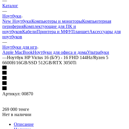
—
Каталог
—
Ноутбуки
New Ноутбуки
Компьютеры и мониторы
Компьютерная
периферия
Комплектующие для ПК и
ноутбуков
Кабели
Принтера и МФУ
Планшет
Аксессуары для
ноутбуков
—
Ноутбуки для игр
Apple MacBook
Ноутбуки для офиса и дома
Ультрабуки
—
Ноутбук HP Victus 16 (Б/У) - 16 FHD 144Hz/Ryzen 5
6600H/16GB/SSD 512GB/RTX 3050Ti
Артикул:
00870
269 000
тенге
Нет в наличии
Описание