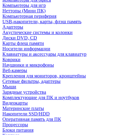
Компьютеры для игр
Неттопы (Мини ПК)
Компьютерная периферия
USB-накопители, карты, флэш память
Адаптеры
Акустические системы и колонки
Диски DVD, CD
Карты флеш памяти
Носители информации
Клавиатуры и аксессуары для клавиатур
Коврики
Наушники и микрофоны
Веб-камеры
Крепления для мониторов, кронштейны
Сетевые фильтры, адаптеры
Мыши
Зарядные устройства
Комплектующие для ПК и ноутбуков
Видеокарты
Материнские платы
Накопители SSD/HDD
Оперативная память для ПК
Процессоры
Блоки питания