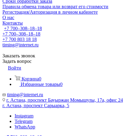
Сроки обработки заказа
Правила обмена товара или возврат его стоимости
Регистрация/Авторизация в личном кабинете
О нас
Контакты
+7 700‒308‒18‒18
+7 700‒308‒18‒18
+7 700 803 18 18
timing@internet.ru
Заказать звонок
Задать вопрос
Войти
Корзина
0
Избранные товары
0
timing@internet.ru
г. Астана, проспект Бауыржан Момышулы, 17а, офис 24
г. Астана, проспект Сарыарка, 5
Instagram
Telegram
WhatsApp