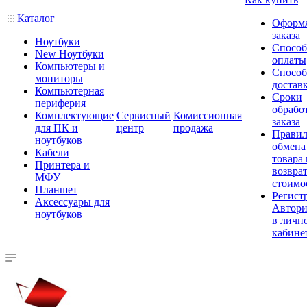
Каталог
Оформ
заказа
Ноутбуки
Спосо
New Ноутбуки
оплаты
Компьютеры и
Спосо
мониторы
достав
Компьютерная
Сроки
периферия
обрабо
Комплектующие
Сервисный
Комиссионная
заказа
для ПК и
центр
продажа
Правил
ноутбуков
обмена
Кабели
товара
Принтера и
возврат
МФУ
стоимо
Планшет
Регист
Аксессуары для
Автори
ноутбуков
в личн
кабине