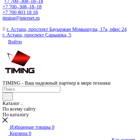
+7 700‒308‒18‒18
+7 700‒308‒18‒18
+7 700 803 18 18
timing@internet.ru
г. Астана, проспект Бауыржан Момышулы, 17а, офис 24
г. Астана, проспект Сарыарка, 5
Войти
TIMING - Ваш надежный партнер в мире техники
Каталог
По всему сайту
По каталогу
Избранные товары
0
Корзина
0
Как купить