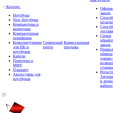
Каталог
Оформ
заказа
Ноутбуки
Спосо
New Ноутбуки
оплаты
Компьютеры и
Спосо
мониторы
достав
Компьютерная
Сроки
периферия
обрабо
Комплектующие
Сервисный
Комиссионная
заказа
для ПК и
центр
продажа
Правил
ноутбуков
обмена
Кабели
товара
Принтера и
возврат
МФУ
стоимо
Планшет
Регист
Аксессуары для
Автори
ноутбуков
в личн
кабине