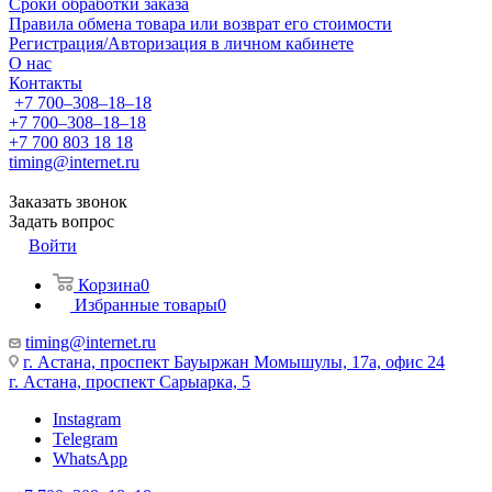
Сроки обработки заказа
Правила обмена товара или возврат его стоимости
Регистрация/Авторизация в личном кабинете
О нас
Контакты
+7 700‒308‒18‒18
+7 700‒308‒18‒18
+7 700 803 18 18
timing@internet.ru
Заказать звонок
Задать вопрос
Войти
Корзина
0
Избранные товары
0
timing@internet.ru
г. Астана, проспект Бауыржан Момышулы, 17а, офис 24
г. Астана, проспект Сарыарка, 5
Instagram
Telegram
WhatsApp