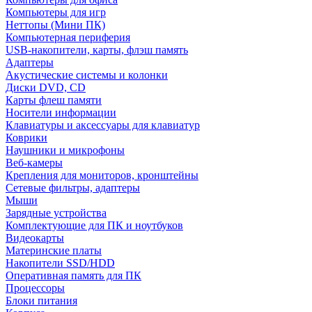
Компьютеры для игр
Неттопы (Мини ПК)
Компьютерная периферия
USB-накопители, карты, флэш память
Адаптеры
Акустические системы и колонки
Диски DVD, CD
Карты флеш памяти
Носители информации
Клавиатуры и аксессуары для клавиатур
Коврики
Наушники и микрофоны
Веб-камеры
Крепления для мониторов, кронштейны
Сетевые фильтры, адаптеры
Мыши
Зарядные устройства
Комплектующие для ПК и ноутбуков
Видеокарты
Материнские платы
Накопители SSD/HDD
Оперативная память для ПК
Процессоры
Блоки питания