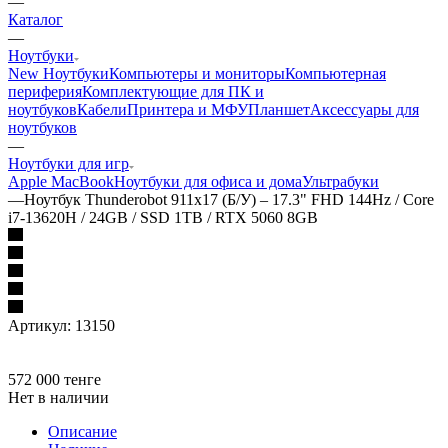
—
Каталог
—
Ноутбуки
New Ноутбуки
Компьютеры и мониторы
Компьютерная
периферия
Комплектующие для ПК и
ноутбуков
Кабели
Принтера и МФУ
Планшет
Аксессуары для
ноутбуков
—
Ноутбуки для игр
Apple MacBook
Ноутбуки для офиса и дома
Ультрабуки
—
Ноутбук Thunderobot 911x17 (Б/У) – 17.3" FHD 144Hz / Core
i7-13620H / 24GB / SSD 1TB / RTX 5060 8GB
Артикул:
13150
572 000
тенге
Нет в наличии
Описание