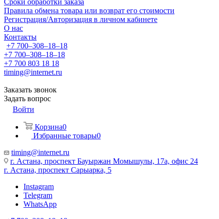
Сроки обработки заказа
Правила обмена товара или возврат его стоимости
Регистрация/Авторизация в личном кабинете
О нас
Контакты
+7 700‒308‒18‒18
+7 700‒308‒18‒18
+7 700 803 18 18
timing@internet.ru
Заказать звонок
Задать вопрос
Войти
Корзина
0
Избранные товары
0
timing@internet.ru
г. Астана, проспект Бауыржан Момышулы, 17а, офис 24
г. Астана, проспект Сарыарка, 5
Instagram
Telegram
WhatsApp