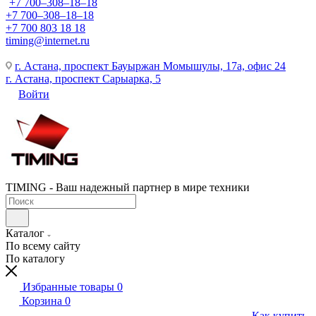
+7 700‒308‒18‒18
+7 700‒308‒18‒18
+7 700 803 18 18
timing@internet.ru
г. Астана, проспект Бауыржан Момышулы, 17а, офис 24
г. Астана, проспект Сарыарка, 5
Войти
TIMING - Ваш надежный партнер в мире техники
Каталог
По всему сайту
По каталогу
Избранные товары
0
Корзина
0
Как купить