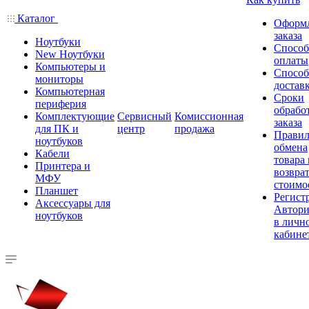
Каталог
Оформ
заказа
Ноутбуки
Спосо
New Ноутбуки
оплаты
Компьютеры и
Спосо
мониторы
достав
Компьютерная
Сроки
периферия
обрабо
Комплектующие
Сервисный
Комиссионная
заказа
для ПК и
центр
продажа
Правил
ноутбуков
обмена
Кабели
товара
Принтера и
возврат
МФУ
стоимо
Планшет
Регист
Аксессуары для
Автори
ноутбуков
в личн
кабине