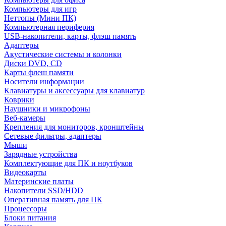
Компьютеры для игр
Неттопы (Мини ПК)
Компьютерная периферия
USB-накопители, карты, флэш память
Адаптеры
Акустические системы и колонки
Диски DVD, CD
Карты флеш памяти
Носители информации
Клавиатуры и аксессуары для клавиатур
Коврики
Наушники и микрофоны
Веб-камеры
Крепления для мониторов, кронштейны
Сетевые фильтры, адаптеры
Мыши
Зарядные устройства
Комплектующие для ПК и ноутбуков
Видеокарты
Материнские платы
Накопители SSD/HDD
Оперативная память для ПК
Процессоры
Блоки питания