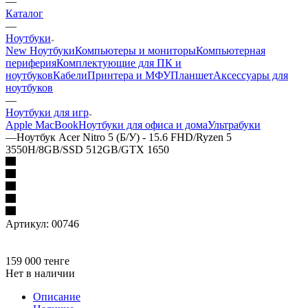
—
Каталог
—
Ноутбуки
New Ноутбуки
Компьютеры и мониторы
Компьютерная
периферия
Комплектующие для ПК и
ноутбуков
Кабели
Принтера и МФУ
Планшет
Аксессуары для
ноутбуков
—
Ноутбуки для игр
Apple MacBook
Ноутбуки для офиса и дома
Ультрабуки
—
Ноутбук Acer Nitro 5 (Б/У) - 15.6 FHD/Ryzen 5
3550H/8GB/SSD 512GB/GTX 1650
Артикул:
00746
159 000
тенге
Нет в наличии
Описание