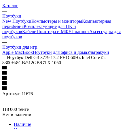
—
Каталог
—
Ноутбуки
New Ноутбуки
Компьютеры и мониторы
Компьютерная
периферия
Комплектующие для ПК и
ноутбуков
Кабели
Принтера и МФУ
Планшет
Аксессуары для
ноутбуков
—
Ноутбуки для игр
Apple MacBook
Ноутбуки для офиса и дома
Ультрабуки
—
Ноутбук Dell G3 3779 17.2 FHD 60Hz Intel Core i5-
8300H/8GB/512GB/GTX 1050
Артикул:
11676
118 000
тенге
Нет в наличии
Наличие