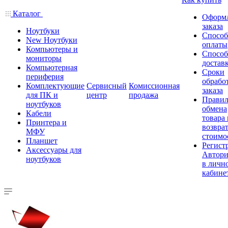
Каталог
Оформ
заказа
Ноутбуки
Спосо
New Ноутбуки
оплаты
Компьютеры и
Спосо
мониторы
достав
Компьютерная
Сроки
периферия
обрабо
Комплектующие
Сервисный
Комиссионная
заказа
для ПК и
центр
продажа
Правил
ноутбуков
обмена
Кабели
товара
Принтера и
возврат
МФУ
стоимо
Планшет
Регист
Аксессуары для
Автори
ноутбуков
в личн
кабине