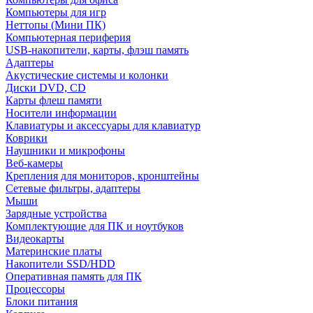
Компьютеры для игр
Неттопы (Мини ПК)
Компьютерная периферия
USB-накопители, карты, флэш память
Адаптеры
Акустические системы и колонки
Диски DVD, CD
Карты флеш памяти
Носители информации
Клавиатуры и аксессуары для клавиатур
Коврики
Наушники и микрофоны
Веб-камеры
Крепления для мониторов, кронштейны
Сетевые фильтры, адаптеры
Мыши
Зарядные устройства
Комплектующие для ПК и ноутбуков
Видеокарты
Материнские платы
Накопители SSD/HDD
Оперативная память для ПК
Процессоры
Блоки питания