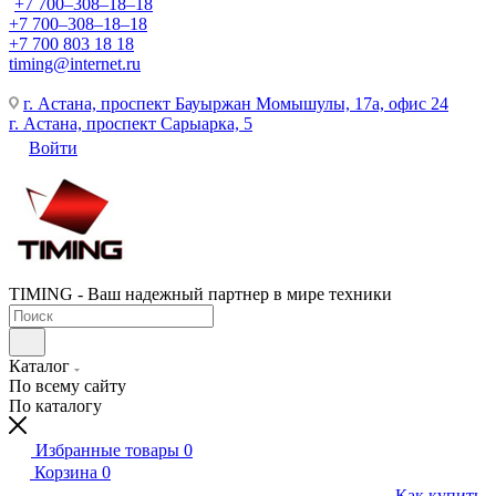
+7 700‒308‒18‒18
+7 700‒308‒18‒18
+7 700 803 18 18
timing@internet.ru
г. Астана, проспект Бауыржан Момышулы, 17а, офис 24
г. Астана, проспект Сарыарка, 5
Войти
TIMING - Ваш надежный партнер в мире техники
Каталог
По всему сайту
По каталогу
Избранные товары
0
Корзина
0
Как купить