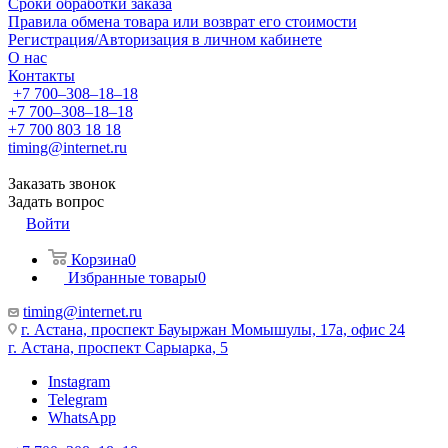
Сроки обработки заказа
Правила обмена товара или возврат его стоимости
Регистрация/Авторизация в личном кабинете
О нас
Контакты
+7 700‒308‒18‒18
+7 700‒308‒18‒18
+7 700 803 18 18
timing@internet.ru
Заказать звонок
Задать вопрос
Войти
Корзина
0
Избранные товары
0
timing@internet.ru
г. Астана, проспект Бауыржан Момышулы, 17а, офис 24
г. Астана, проспект Сарыарка, 5
Instagram
Telegram
WhatsApp