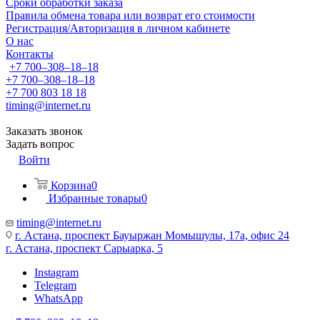
Сроки обработки заказа
Правила обмена товара или возврат его стоимости
Регистрация/Авторизация в личном кабинете
О нас
Контакты
+7 700‒308‒18‒18
+7 700‒308‒18‒18
+7 700 803 18 18
timing@internet.ru
Заказать звонок
Задать вопрос
Войти
Корзина
0
Избранные товары
0
timing@internet.ru
г. Астана, проспект Бауыржан Момышулы, 17а, офис 24
г. Астана, проспект Сарыарка, 5
Instagram
Telegram
WhatsApp