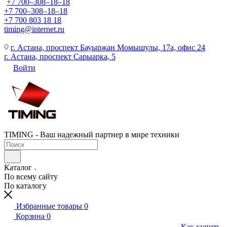
+7 700‒308‒18‒18
+7 700‒308‒18‒18
+7 700 803 18 18
timing@internet.ru
г. Астана, проспект Бауыржан Момышулы, 17а, офис 24
г. Астана, проспект Сарыарка, 5
Войти
TIMING - Ваш надежный партнер в мире техники
Каталог
По всему сайту
По каталогу
Избранные товары
0
Корзина
0
Как купить