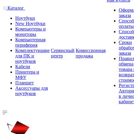
Каталог
Оформ
заказа
Ноутбуки
Спосо
New Ноутбуки
оплаты
Компьютеры и
Спосо
мониторы
достав
Компьютерная
Сроки
периферия
обрабо
Комплектующие
Сервисный
Комиссионная
заказа
для ПК и
центр
продажа
Правил
ноутбуков
обмена
Кабели
товара
Принтера и
возврат
МФУ
стоимо
Планшет
Регист
Аксессуары для
Автори
ноутбуков
в личн
кабине