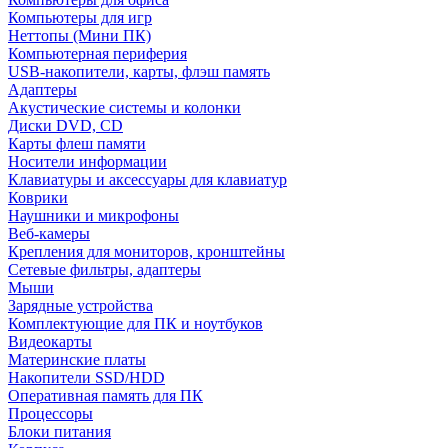
Компьютеры для игр
Неттопы (Мини ПК)
Компьютерная периферия
USB-накопители, карты, флэш память
Адаптеры
Акустические системы и колонки
Диски DVD, CD
Карты флеш памяти
Носители информации
Клавиатуры и аксессуары для клавиатур
Коврики
Наушники и микрофоны
Веб-камеры
Крепления для мониторов, кронштейны
Сетевые фильтры, адаптеры
Мыши
Зарядные устройства
Комплектующие для ПК и ноутбуков
Видеокарты
Материнские платы
Накопители SSD/HDD
Оперативная память для ПК
Процессоры
Блоки питания