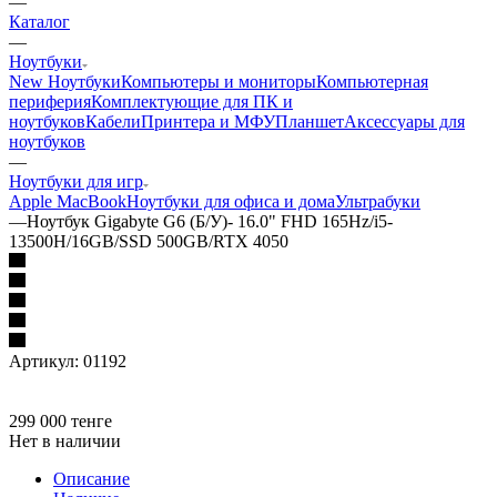
—
Каталог
—
Ноутбуки
New Ноутбуки
Компьютеры и мониторы
Компьютерная
периферия
Комплектующие для ПК и
ноутбуков
Кабели
Принтера и МФУ
Планшет
Аксессуары для
ноутбуков
—
Ноутбуки для игр
Apple MacBook
Ноутбуки для офиса и дома
Ультрабуки
—
Ноутбук Gigabyte G6 (Б/У)- 16.0" FHD 165Hz/i5-
13500H/16GB/SSD 500GB/RTX 4050
Артикул:
01192
299 000
тенге
Нет в наличии
Описание