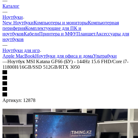
—
Каталог
—
Ноутбуки
New Ноутбуки
Компьютеры и мониторы
Компьютерная
периферия
Комплектующие для ПК и
ноутбуков
Кабели
Принтера и МФУ
Планшет
Аксессуары для
ноутбуков
—
Ноутбуки для игр
Apple MacBook
Ноутбуки для офиса и дома
Ультрабуки
—
Ноутбук MSI Katana GF66 (БУ) - 144Hz 15.6 FHD/Core i7-
11800H/16GB/SSD 512GB/RTX 3050
Артикул:
12878