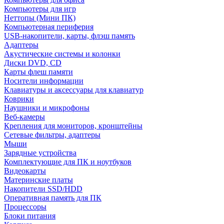
Компьютеры для игр
Неттопы (Мини ПК)
Компьютерная периферия
USB-накопители, карты, флэш память
Адаптеры
Акустические системы и колонки
Диски DVD, CD
Карты флеш памяти
Носители информации
Клавиатуры и аксессуары для клавиатур
Коврики
Наушники и микрофоны
Веб-камеры
Крепления для мониторов, кронштейны
Сетевые фильтры, адаптеры
Мыши
Зарядные устройства
Комплектующие для ПК и ноутбуков
Видеокарты
Материнские платы
Накопители SSD/HDD
Оперативная память для ПК
Процессоры
Блоки питания