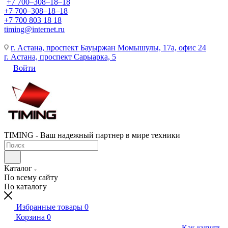
+7 700‒308‒18‒18
+7 700‒308‒18‒18
+7 700 803 18 18
timing@internet.ru
г. Астана, проспект Бауыржан Момышулы, 17а, офис 24
г. Астана, проспект Сарыарка, 5
Войти
TIMING - Ваш надежный партнер в мире техники
Каталог
По всему сайту
По каталогу
Избранные товары
0
Корзина
0
Как купить