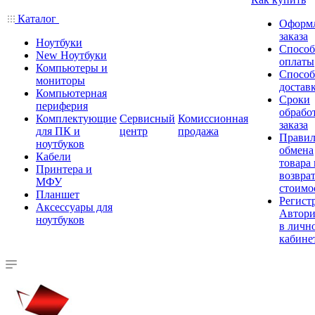
Каталог
Оформ
заказа
Ноутбуки
Спосо
New Ноутбуки
оплаты
Компьютеры и
Спосо
мониторы
достав
Компьютерная
Сроки
периферия
обрабо
Комплектующие
Сервисный
Комиссионная
заказа
для ПК и
центр
продажа
Правил
ноутбуков
обмена
Кабели
товара
Принтера и
возврат
МФУ
стоимо
Планшет
Регист
Аксессуары для
Автори
ноутбуков
в личн
кабине