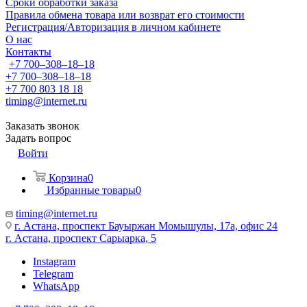
Сроки обработки заказа
Правила обмена товара или возврат его стоимости
Регистрация/Авторизация в личном кабинете
О нас
Контакты
+7 700‒308‒18‒18
+7 700‒308‒18‒18
+7 700 803 18 18
timing@internet.ru
Заказать звонок
Задать вопрос
Войти
Корзина
0
Избранные товары
0
timing@internet.ru
г. Астана, проспект Бауыржан Момышулы, 17а, офис 24
г. Астана, проспект Сарыарка, 5
Instagram
Telegram
WhatsApp