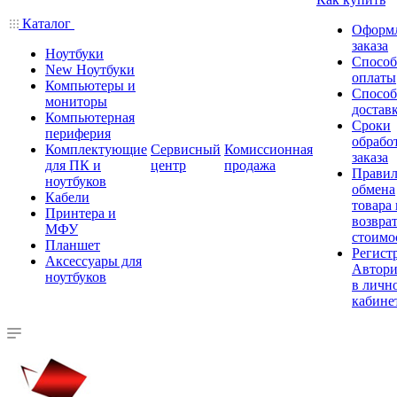
Каталог
Оформ
заказа
Ноутбуки
Спосо
New Ноутбуки
оплаты
Компьютеры и
Спосо
мониторы
достав
Компьютерная
Сроки
периферия
обрабо
Комплектующие
Сервисный
Комиссионная
заказа
для ПК и
центр
продажа
Правил
ноутбуков
обмена
Кабели
товара
Принтера и
возврат
МФУ
стоимо
Планшет
Регист
Аксессуары для
Автори
ноутбуков
в личн
кабине