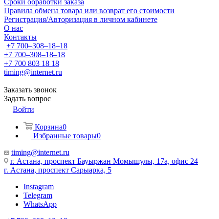
Сроки обработки заказа
Правила обмена товара или возврат его стоимости
Регистрация/Авторизация в личном кабинете
О нас
Контакты
+7 700‒308‒18‒18
+7 700‒308‒18‒18
+7 700 803 18 18
timing@internet.ru
Заказать звонок
Задать вопрос
Войти
Корзина
0
Избранные товары
0
timing@internet.ru
г. Астана, проспект Бауыржан Момышулы, 17а, офис 24
г. Астана, проспект Сарыарка, 5
Instagram
Telegram
WhatsApp