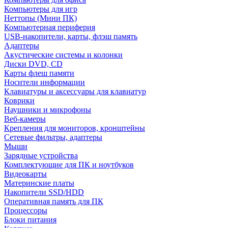
Компьютеры для игр
Неттопы (Мини ПК)
Компьютерная периферия
USB-накопители, карты, флэш память
Адаптеры
Акустические системы и колонки
Диски DVD, CD
Карты флеш памяти
Носители информации
Клавиатуры и аксессуары для клавиатур
Коврики
Наушники и микрофоны
Веб-камеры
Крепления для мониторов, кронштейны
Сетевые фильтры, адаптеры
Мыши
Зарядные устройства
Комплектующие для ПК и ноутбуков
Видеокарты
Материнские платы
Накопители SSD/HDD
Оперативная память для ПК
Процессоры
Блоки питания