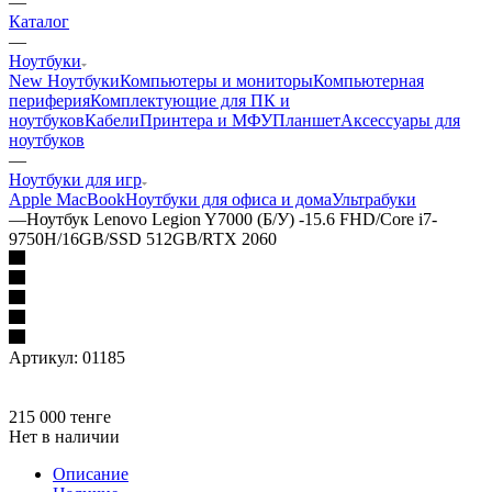
—
Каталог
—
Ноутбуки
New Ноутбуки
Компьютеры и мониторы
Компьютерная
периферия
Комплектующие для ПК и
ноутбуков
Кабели
Принтера и МФУ
Планшет
Аксессуары для
ноутбуков
—
Ноутбуки для игр
Apple MacBook
Ноутбуки для офиса и дома
Ультрабуки
—
Ноутбук Lenovo Legion Y7000 (Б/У) -15.6 FHD/Core i7-
9750H/16GB/SSD 512GB/RTX 2060
Артикул:
01185
215 000
тенге
Нет в наличии
Описание