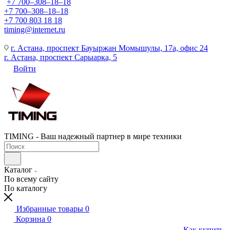
+7 700‒308‒18‒18
+7 700‒308‒18‒18
+7 700 803 18 18
timing@internet.ru
г. Астана, проспект Бауыржан Момышулы, 17а, офис 24
г. Астана, проспект Сарыарка, 5
Войти
TIMING - Ваш надежный партнер в мире техники
Каталог
По всему сайту
По каталогу
Избранные товары
0
Корзина
0
Как купить