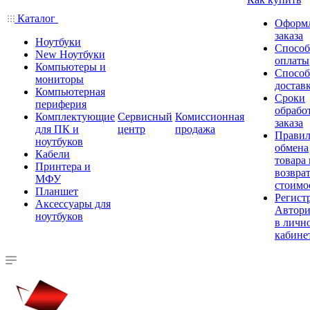
Каталог
Оформ
заказа
Ноутбуки
Спосо
New Ноутбуки
оплаты
Компьютеры и
Спосо
мониторы
достав
Компьютерная
Сроки
периферия
обрабо
Комплектующие
Сервисный
Комиссионная
заказа
для ПК и
центр
продажа
Правил
ноутбуков
обмена
Кабели
товара
Принтера и
возврат
МФУ
стоимо
Планшет
Регист
Аксессуары для
Автори
ноутбуков
в личн
кабине