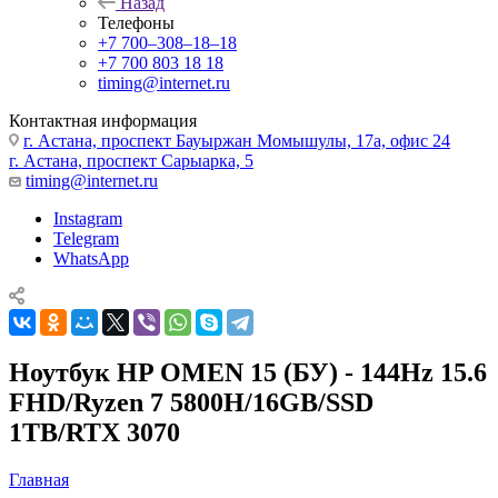
Назад
Телефоны
+7 700‒308‒18‒18
+7 700 803 18 18
timing@internet.ru
Контактная информация
г. Астана, проспект Бауыржан Момышулы, 17а, офис 24
г. Астана, проспект Сарыарка, 5
timing@internet.ru
Instagram
Telegram
WhatsApp
Ноутбук HP OMEN 15 (БУ) - 144Hz 15.6
FHD/Ryzen 7 5800H/16GB/SSD
1TB/RTX 3070
Главная