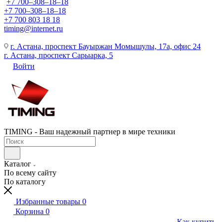
+7 700‒308‒18‒18
+7 700‒308‒18‒18
+7 700 803 18 18
timing@internet.ru
г. Астана, проспект Бауыржан Момышулы, 17а, офис 24
г. Астана, проспект Сарыарка, 5
Войти
TIMING - Ваш надежный партнер в мире техники
Каталог
По всему сайту
По каталогу
Избранные товары
0
Корзина
0
Как купить