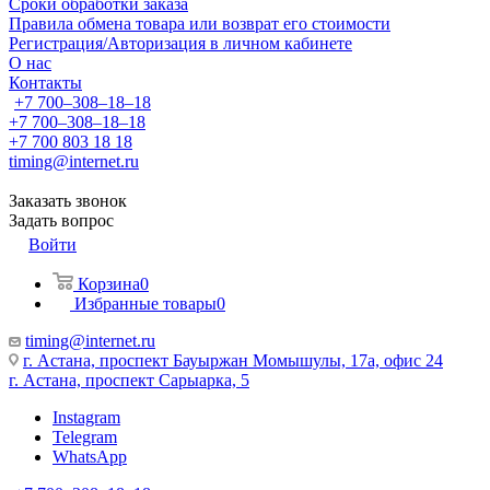
Сроки обработки заказа
Правила обмена товара или возврат его стоимости
Регистрация/Авторизация в личном кабинете
О нас
Контакты
+7 700‒308‒18‒18
+7 700‒308‒18‒18
+7 700 803 18 18
timing@internet.ru
Заказать звонок
Задать вопрос
Войти
Корзина
0
Избранные товары
0
timing@internet.ru
г. Астана, проспект Бауыржан Момышулы, 17а, офис 24
г. Астана, проспект Сарыарка, 5
Instagram
Telegram
WhatsApp