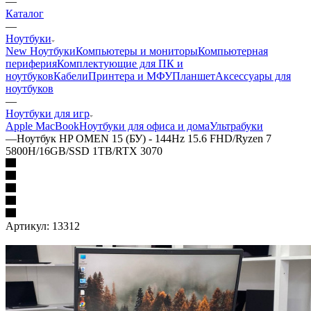
—
Каталог
—
Ноутбуки
New Ноутбуки
Компьютеры и мониторы
Компьютерная
периферия
Комплектующие для ПК и
ноутбуков
Кабели
Принтера и МФУ
Планшет
Аксессуары для
ноутбуков
—
Ноутбуки для игр
Apple MacBook
Ноутбуки для офиса и дома
Ультрабуки
—
Ноутбук HP OMEN 15 (БУ) - 144Hz 15.6 FHD/Ryzen 7
5800H/16GB/SSD 1TB/RTX 3070
Артикул:
13312