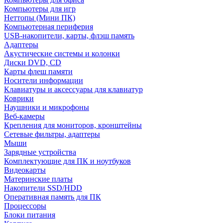
Компьютеры для игр
Неттопы (Мини ПК)
Компьютерная периферия
USB-накопители, карты, флэш память
Адаптеры
Акустические системы и колонки
Диски DVD, CD
Карты флеш памяти
Носители информации
Клавиатуры и аксессуары для клавиатур
Коврики
Наушники и микрофоны
Веб-камеры
Крепления для мониторов, кронштейны
Сетевые фильтры, адаптеры
Мыши
Зарядные устройства
Комплектующие для ПК и ноутбуков
Видеокарты
Материнские платы
Накопители SSD/HDD
Оперативная память для ПК
Процессоры
Блоки питания