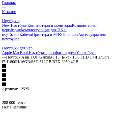
Главная
—
Каталог
—
Ноутбуки
New Ноутбуки
Компьютеры и мониторы
Компьютерная
периферия
Комплектующие для ПК и
ноутбуков
Кабели
Принтера и МФУ
Планшет
Аксессуары для
ноутбуков
—
Ноутбуки для игр
Apple MacBook
Ноутбуки для офиса и дома
Ультрабуки
—
Ноутбук Asus TUF Gaming F15 (Б/У) - 15.6 FHD 144Hz/Core
i7-11800H/16GB/SSD 512GB/RTX 3050 4GB
Артикул:
12525
288 000
тенге
Нет в наличии