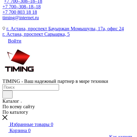
+7 700‒308‒18‒18
+7 700‒308‒18‒18
+7 700 803 18 18
timing@internet.ru
г. Астана, проспект Бауыржан Момышулы, 17а, офис 24
г. Астана, проспект Сарыарка, 5
Войти
TIMING - Ваш надежный партнер в мире техники
Каталог
По всему сайту
По каталогу
Избранные товары
0
Корзина
0
Как купить