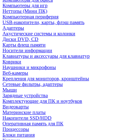
Компьютеры для игр
Неттопы (Мини ПК)
Компьютерная периферия
USB-накопители, карты, флэш память
Адаптеры
Акустические системы и колонки
Диски DVD, CD
Карты флеш памяти
Носители информации
Клавиатуры и аксессуары для клавиатур
Коврики
Наушники и микрофоны
Веб-камеры
Крепления для мониторов, кронштейны
Сетевые фильтры, адаптеры
Мыши
Зарядные устройства
Комплектующие для ПК и ноутбуков
Видеокарты
Материнские платы
Накопители SSD/HDD
Оперативная память для ПК
Процессоры
Блоки питания