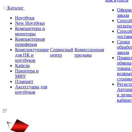
Каталог
Оформ
заказа
Ноутбуки
Спосо
New Ноутбуки
оплаты
Компьютеры и
Спосо
мониторы
достав
Компьютерная
Сроки
периферия
обрабо
Комплектующие
Сервисный
Комиссионная
заказа
для ПК и
центр
продажа
Правил
ноутбуков
обмена
Кабели
товара
Принтера и
возврат
МФУ
стоимо
Планшет
Регист
Аксессуары для
Автори
ноутбуков
в личн
кабине