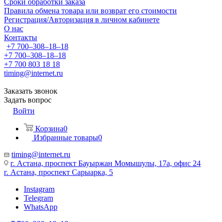
Сроки обработки заказа
Правила обмена товара или возврат его стоимости
Регистрация/Авторизация в личном кабинете
О нас
Контакты
+7 700‒308‒18‒18
+7 700‒308‒18‒18
+7 700 803 18 18
timing@internet.ru
Заказать звонок
Задать вопрос
Войти
Корзина
0
Избранные товары
0
timing@internet.ru
г. Астана, проспект Бауыржан Момышулы, 17а, офис 24
г. Астана, проспект Сарыарка, 5
Instagram
Telegram
WhatsApp