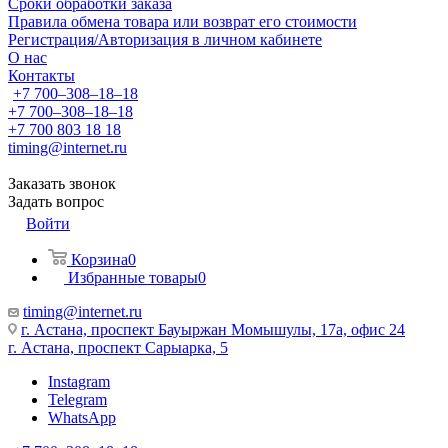
Сроки обработки заказа
Правила обмена товара или возврат его стоимости
Регистрация/Авторизация в личном кабинете
О нас
Контакты
+7 700‒308‒18‒18
+7 700‒308‒18‒18
+7 700 803 18 18
timing@internet.ru
Заказать звонок
Задать вопрос
Войти
Корзина
0
Избранные товары
0
timing@internet.ru
г. Астана, проспект Бауыржан Момышулы, 17а, офис 24
г. Астана, проспект Сарыарка, 5
Instagram
Telegram
WhatsApp