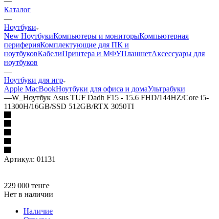
—
Каталог
—
Ноутбуки
New Ноутбуки
Компьютеры и мониторы
Компьютерная
периферия
Комплектующие для ПК и
ноутбуков
Кабели
Принтера и МФУ
Планшет
Аксессуары для
ноутбуков
—
Ноутбуки для игр
Apple MacBook
Ноутбуки для офиса и дома
Ультрабуки
—
W_Ноутбук Asus TUF Dadh F15 - 15.6 FHD/144HZ/Core i5-
11300H/16GB/SSD 512GB/RTX 3050TI
Артикул:
01131
229 000
тенге
Нет в наличии
Наличие