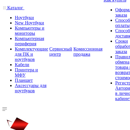
Каталог
Оформ
заказа
Ноутбуки
Спосо
New Ноутбуки
оплаты
Компьютеры и
Спосо
мониторы
достав
Компьютерная
Сроки
периферия
обрабо
Комплектующие
Сервисный
Комиссионная
заказа
для ПК и
центр
продажа
Правил
ноутбуков
обмена
Кабели
товара
Принтера и
возврат
МФУ
стоимо
Планшет
Регист
Аксессуары для
Автори
ноутбуков
в личн
кабине