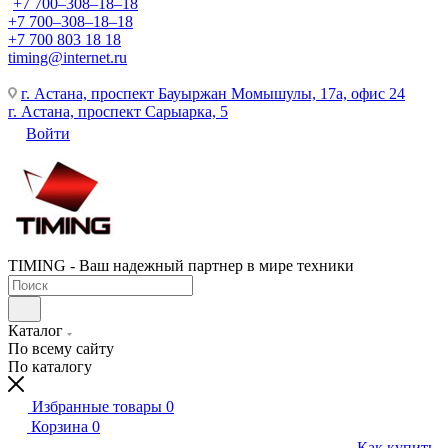
+7 700‒308‒18‒18
+7 700‒308‒18‒18
+7 700 803 18 18
timing@internet.ru
г. Астана, проспект Бауыржан Момышулы, 17а, офис 24
г. Астана, проспект Сарыарка, 5
Войти
TIMING - Ваш надежный партнер в мире техники
Каталог
По всему сайту
По каталогу
Избранные товары
0
Корзина
0
Как купить