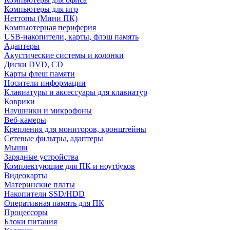
Компьютеры для игр
Неттопы (Мини ПК)
Компьютерная периферия
USB-накопители, карты, флэш память
Адаптеры
Акустические системы и колонки
Диски DVD, CD
Карты флеш памяти
Носители информации
Клавиатуры и аксессуары для клавиатур
Коврики
Наушники и микрофоны
Веб-камеры
Крепления для мониторов, кронштейны
Сетевые фильтры, адаптеры
Мыши
Зарядные устройства
Комплектующие для ПК и ноутбуков
Видеокарты
Материнские платы
Накопители SSD/HDD
Оперативная память для ПК
Процессоры
Блоки питания